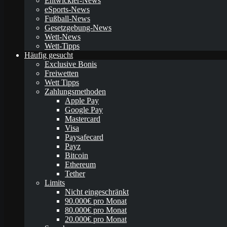
Entwickler-News
eSports-News
Fußball-News
Gesetzgebung-News
Wett-News
Wett-Tipps
Häufig gesucht
Exclusive Bonis
Freiwetten
Wett Tipps
Zahlungsmethoden
Apple Pay
Google Pay
Mastercard
Visa
Paysafecard
Payz
Bitcoin
Ethereum
Tether
Limits
Nicht eingeschränkt
90.000€ pro Monat
80.000€ pro Monat
20.000€ pro Monat