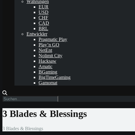
Währungen
EUR
USD
CHF
CAD
BRL
Entwickler
Pragmatic Play
Play’n GO
NetEnt
Nolimit City
Hacksaw
Amatic
BGaming
BigTimeGaming
Gamomat
3 Blades & Blessings
3 Blades & Blessings