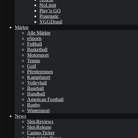
NoLimit
Play’n GO
Pragmatic
YGGDrasil
Märkte
Alle Märkte
eSports
Fußball
Basketball
Motorsport
Tennis
Golf
Pferderennen
Kampfsport
Volleyball
Baseball
Handball
American Football
Rugby
Wintersport
News
Slot-Reviews
Slot-Release
Casino-Ticker