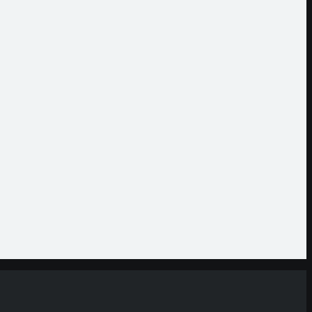
Suchen
Suchen