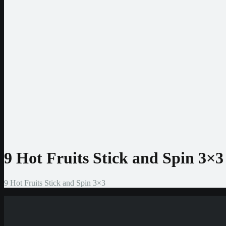
Entw
9 Hot Fruits Stick and Spin 3×3
9 Hot Fruits Stick and Spin 3×3
Game Information