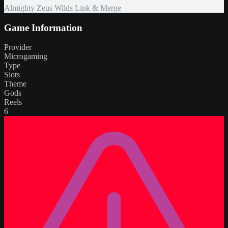
Almighty Zeus Wilds Link & Merge
Game Information
Provider
Microgaming
Type
Slots
Theme
Gods
Reels
6