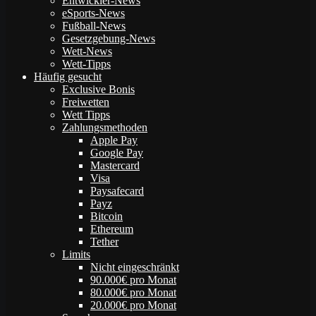
Entwickler-News
eSports-News
Fußball-News
Gesetzgebung-News
Wett-News
Wett-Tipps
Häufig gesucht
Exclusive Bonis
Freiwetten
Wett Tipps
Zahlungsmethoden
Apple Pay
Google Pay
Mastercard
Visa
Paysafecard
Payz
Bitcoin
Ethereum
Tether
Limits
Nicht eingeschränkt
90.000€ pro Monat
80.000€ pro Monat
20.000€ pro Monat