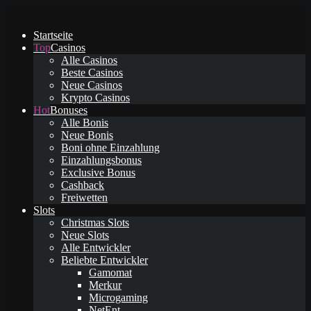
Startseite
Casinos
Alle Casinos
Beste Casinos
Neue Casinos
Krypto Casinos
Bonuses
Alle Bonis
Neue Bonis
Boni ohne Einzahlung
Einzahlungsbonus
Exclusive Bonus
Cashback
Freiwetten
Slots
Christmas Slots
Neue Slots
Alle Entwickler
Beliebte Entwickler
Gamomat
Merkur
Microgaming
NetEnt