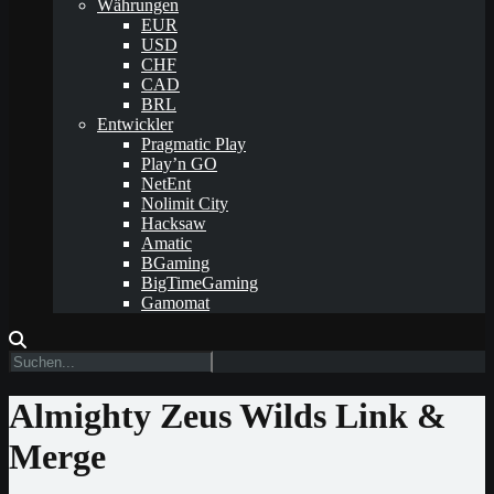
Währungen
EUR
USD
CHF
CAD
BRL
Entwickler
Pragmatic Play
Play’n GO
NetEnt
Nolimit City
Hacksaw
Amatic
BGaming
BigTimeGaming
Gamomat
Almighty Zeus Wilds Link &
Merge