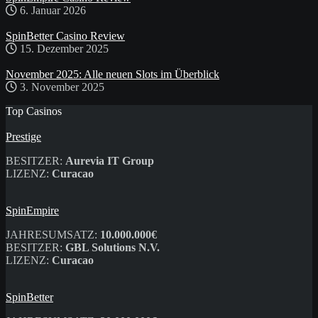
6. Januar 2026
SpinBetter Casino Review
15. Dezember 2025
November 2025: Alle neuen Slots im Überblick
3. November 2025
Top Casinos
Prestige
BESITZER:
Aurevia IT Group
LIZENZ:
Curacao
SpinEmpire
JAHRESUMSATZ:
10.000.000€
BESITZER:
GBL Solutions N.V.
LIZENZ:
Curacao
SpinBetter