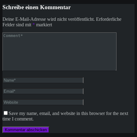
Schreibe einen Kommentar
Deine E-Mail-Adresse wird nicht veröffentlicht.
Erforderliche
Felder sind mit
*
markiert
Save my name, email, and website in this browser for the next
time I comment.