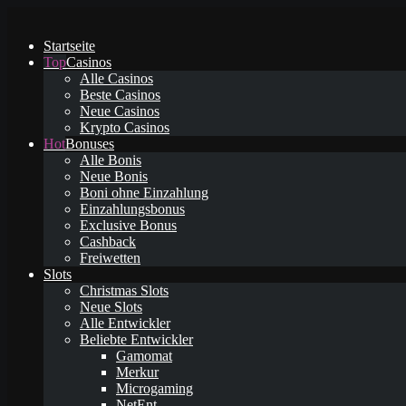
Startseite
Casinos
Alle Casinos
Beste Casinos
Neue Casinos
Krypto Casinos
Bonuses
Alle Bonis
Neue Bonis
Boni ohne Einzahlung
Einzahlungsbonus
Exclusive Bonus
Cashback
Freiwetten
Slots
Christmas Slots
Neue Slots
Alle Entwickler
Beliebte Entwickler
Gamomat
Merkur
Microgaming
NetEnt