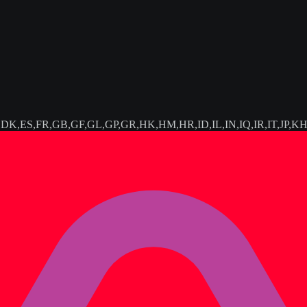
K,ES,FR,GB,GF,GL,GP,GR,HK,HM,HR,ID,IL,IN,IQ,IR,IT,JP,K