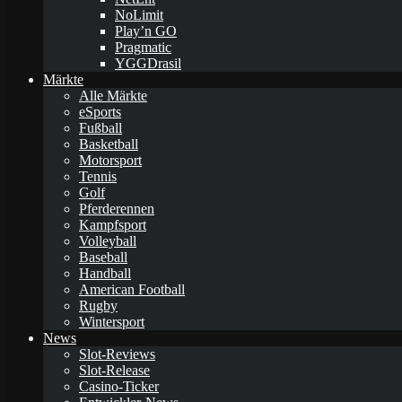
NoLimit
Play’n GO
Pragmatic
YGGDrasil
Märkte
Alle Märkte
eSports
Fußball
Basketball
Motorsport
Tennis
Golf
Pferderennen
Kampfsport
Volleyball
Baseball
Handball
American Football
Rugby
Wintersport
News
Slot-Reviews
Slot-Release
Casino-Ticker