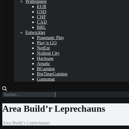
Währungen
EUR
USD
CHF
CAD
BRL
Entwickler
Pragmatic Play
Play’n GO
NetEnt
Nolimit City
Hacksaw
Amatic
BGaming
BigTimeGaming
Gamomat
Area Build’r Leprechauns
Area Build’r Leprechauns