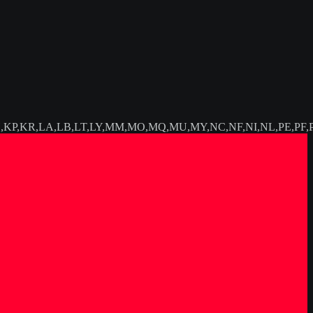
H,KP,KR,LA,LB,LT,LY,MM,MO,MQ,MU,MY,NC,NF,NI,NL,PE,PF,P