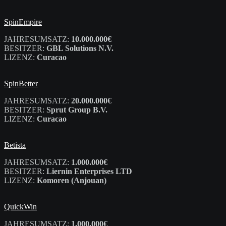
SpinEmpire
JAHRESUMSATZ:
10.000.000€
BESITZER:
GBL Solutions N.V.
LIZENZ:
Curacao
SpinBetter
JAHRESUMSATZ:
20.000.000€
BESITZER:
Sprut Group B.V.
LIZENZ:
Curacao
Betista
JAHRESUMSATZ:
1.000.000€
BESITZER:
Liernin Enterprises LTD
LIZENZ:
Komoren (Anjouan)
QuickWin
JAHRESUMSATZ:
1.000.000€