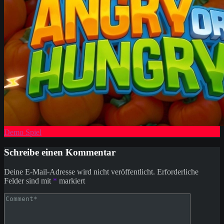
Demo Spiel
Schreibe einen Kommentar
Deine E-Mail-Adresse wird nicht veröffentlicht.
Erforderliche
Felder sind mit
*
markiert