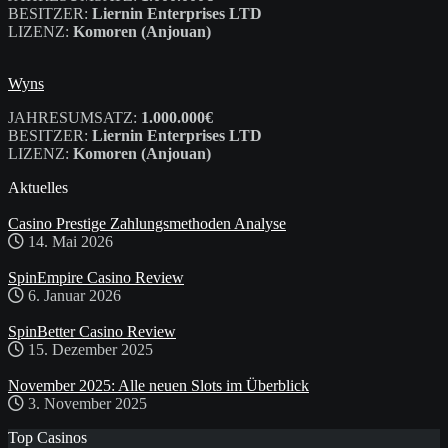
BESITZER:
Liernin Enterprises LTD
LIZENZ:
Komoren (Anjouan)
Wyns
JAHRESUMSATZ:
1.000.000€
BESITZER:
Liernin Enterprises LTD
LIZENZ:
Komoren (Anjouan)
Aktuelles
Casino Prestige Zahlungsmethoden Analyse
14. Mai 2026
SpinEmpire Casino Review
6. Januar 2026
SpinBetter Casino Review
15. Dezember 2025
November 2025: Alle neuen Slots im Überblick
3. November 2025
Top Casinos