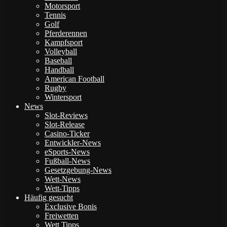
Motorsport
Tennis
Golf
Pferderennen
Kampfsport
Volleyball
Baseball
Handball
American Football
Rugby
Wintersport
News
Slot-Reviews
Slot-Release
Casino-Ticker
Entwickler-News
eSports-News
Fußball-News
Gesetzgebung-News
Wett-News
Wett-Tipps
Häufig gesucht
Exclusive Bonis
Freiwetten
Wett Tipps