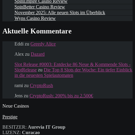
SpinEmpire Casino Review
SpinBetter Casino Review
November 2025: Alle neuen Slots im Überblick
Wyns Casino Review
Aktuelle Kommentare
Eddi
zu
Greedy Alice
Alex
zu
Dazard
Slot Release #0003: Entdecke 86 Neue & Kommende Slots -
SlotRelease
zu
Die Top 8 Slots der Woche: Ein tiefer Einblick
in die neuesten Spielautomaten
rami
zu
CryptoRush
Jens
zu
CryptoRush: 200% bis zu 2.500€
Neue Casinos
Prestige
BESITZER:
Aurevia IT Group
LIZENZ:
Curacao