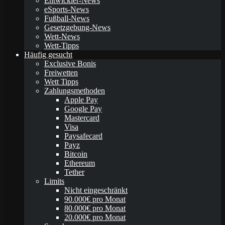
Entwickler-News
eSports-News
Fußball-News
Gesetzgebung-News
Wett-News
Wett-Tipps
Häufig gesucht
Exclusive Bonis
Freiwetten
Wett Tipps
Zahlungsmethoden
Apple Pay
Google Pay
Mastercard
Visa
Paysafecard
Payz
Bitcoin
Ethereum
Tether
Limits
Nicht eingeschränkt
90.000€ pro Monat
80.000€ pro Monat
20.000€ pro Monat