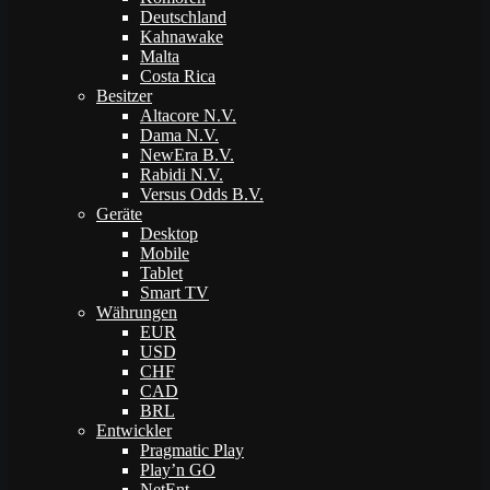
Deutschland
Kahnawake
Malta
Costa Rica
Besitzer
Altacore N.V.
Dama N.V.
NewEra B.V.
Rabidi N.V.
Versus Odds B.V.
Geräte
Desktop
Mobile
Tablet
Smart TV
Währungen
EUR
USD
CHF
CAD
BRL
Entwickler
Pragmatic Play
Play’n GO
NetEnt