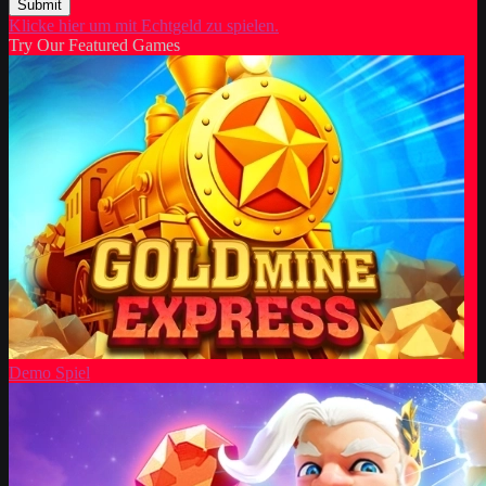
Submit
Klicke hier um mit Echtgeld zu spielen.
Try Our Featured Games
Demo Spiel