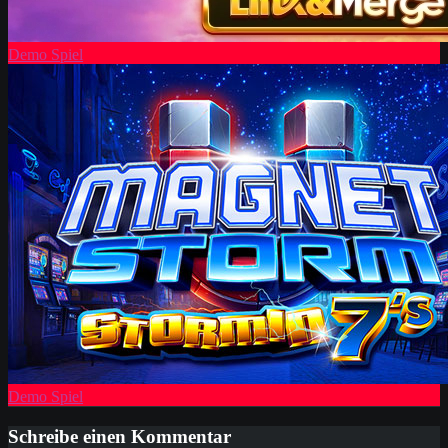
Demo Spiel
Demo Spiel
Schreibe einen Kommentar