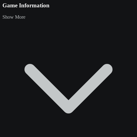
Game Information
Show More