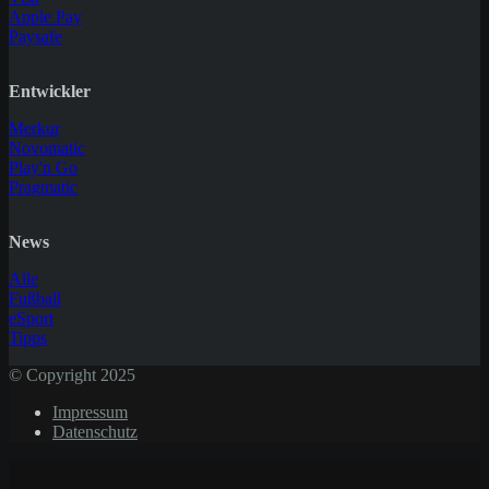
Apple Pay
Paysafe
Entwickler
Merkur
Novomatic
Play'n Go
Pragmatic
News
Alle
Fußball
eSport
Tipps
© Copyright 2025
Impressum
Datenschutz