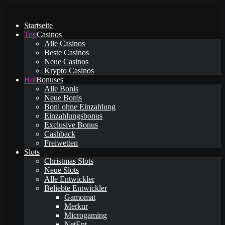
Startseite
Casinos
Alle Casinos
Beste Casinos
Neue Casinos
Krypto Casinos
Bonuses
Alle Bonis
Neue Bonis
Boni ohne Einzahlung
Einzahlungsbonus
Exclusive Bonus
Cashback
Freiwetten
Slots
Christmas Slots
Neue Slots
Alle Entwickler
Beliebte Entwickler
Gamomat
Merkur
Microgaming
NetEnt