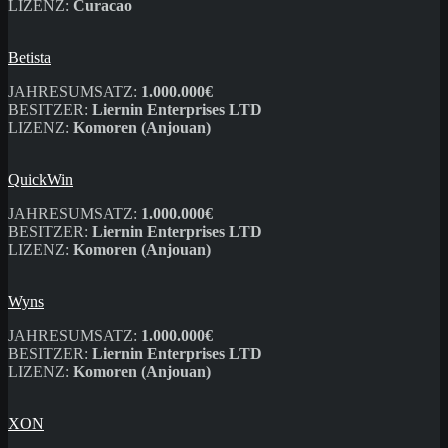
LIZENZ:
Curacao
Betista
JAHRESUMSATZ:
1.000.000€
BESITZER:
Liernin Enterprises LTD
LIZENZ:
Komoren (Anjouan)
QuickWin
JAHRESUMSATZ:
1.000.000€
BESITZER:
Liernin Enterprises LTD
LIZENZ:
Komoren (Anjouan)
Wyns
JAHRESUMSATZ:
1.000.000€
BESITZER:
Liernin Enterprises LTD
LIZENZ:
Komoren (Anjouan)
XON