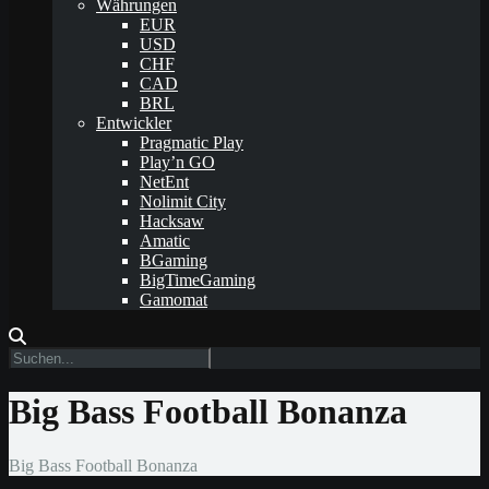
Währungen
EUR
USD
CHF
CAD
BRL
Entwickler
Pragmatic Play
Play’n GO
NetEnt
Nolimit City
Hacksaw
Amatic
BGaming
BigTimeGaming
Gamomat
Big Bass Football Bonanza
Big Bass Football Bonanza