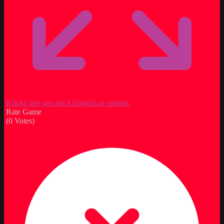
Klicke hier um mit Echtgeld zu spielen.
Rate Game
(
0
Votes)