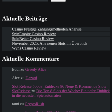
Aktuelle Beiträge
Casino Prestige Zahlungsmethoden Analyse
SpinEmpire Casino Review
SpinBetter Casino Review
November 2025: Alle neuen Slots im Überblick
Wyns Casino Review
Aktuelle Kommentare
Eddi
zu
Greedy Alice
Alex
zu
Dazard
Slot Release #0003: Entdecke 86 Neue & Kommende Slots -
SlotRelease
zu
Die Top 8 Slots der Woche: Ein tiefer Einblick
in die neuesten Spielautomaten
rami
zu
CryptoRush