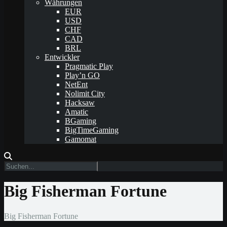
Währungen
EUR
USD
CHF
CAD
BRL
Entwickler
Pragmatic Play
Play’n GO
NetEnt
Nolimit City
Hacksaw
Amatic
BGaming
BigTimeGaming
Gamomat
Big Fisherman Fortune
Big Fisherman Fortune