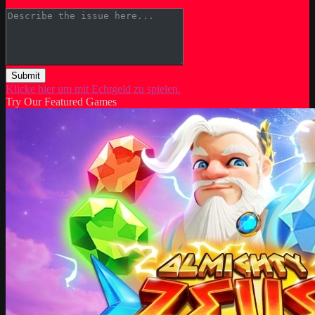
Submit
Klicke hier um mit Echtgeld zu spielen.
Try Our Featured Games