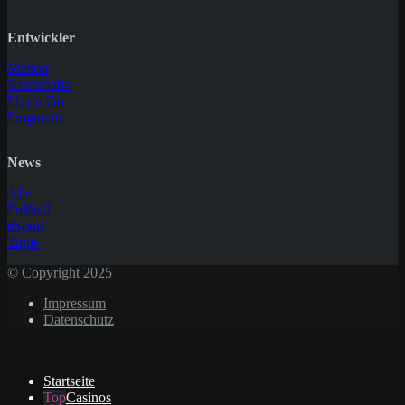
Entwickler
Merkur
Novomatic
Play'n Go
Pragmatic
News
Alle
Fußball
eSport
Tipps
© Copyright 2025
Impressum
Datenschutz
Startseite
Casinos