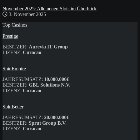
November 2025: Alle neuen Slots im Überblick
3. November 2025
Top Casinos
Prestige
BESITZER:
Aurevia IT Group
LIZENZ:
Curacao
SpinEmpire
JAHRESUMSATZ:
10.000.000€
BESITZER:
GBL Solutions N.V.
LIZENZ:
Curacao
SpinBetter
JAHRESUMSATZ:
20.000.000€
BESITZER:
Sprut Group B.V.
LIZENZ:
Curacao