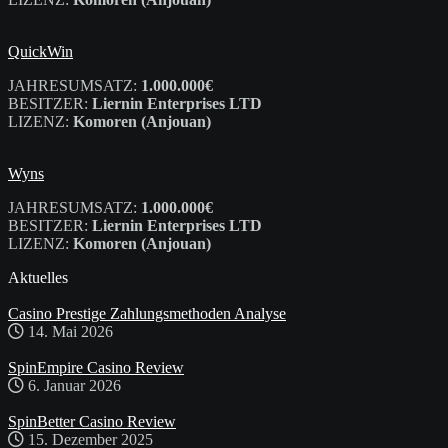
QuickWin
JAHRESUMSATZ:
1.000.000€
BESITZER:
Liernin Enterprises LTD
LIZENZ:
Komoren (Anjouan)
Wyns
JAHRESUMSATZ:
1.000.000€
BESITZER:
Liernin Enterprises LTD
LIZENZ:
Komoren (Anjouan)
Aktuelles
Casino Prestige Zahlungsmethoden Analyse
14. Mai 2026
SpinEmpire Casino Review
6. Januar 2026
SpinBetter Casino Review
15. Dezember 2025