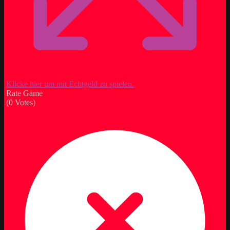
Klicke hier um mit Echtgeld zu spielen.
Rate Game
(
0
Votes)