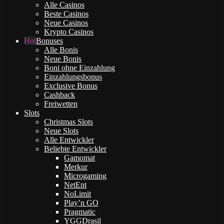
Alle Casinos
Beste Casinos
Neue Casinos
Krypto Casinos
Bonuses
Alle Bonis
Neue Bonis
Boni ohne Einzahlung
Einzahlungsbonus
Exclusive Bonus
Cashback
Freiwetten
Slots
Christmas Slots
Neue Slots
Alle Entwickler
Beliebte Entwickler
Gamomat
Merkur
Microgaming
NetEnt
NoLimit
Play’n GO
Pragmatic
YGGDrasil