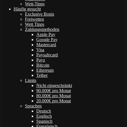
Wett-Tipps
Häufig gesucht
Exclusive Bonis
Freiwetten
Wett Tipps
Zahlungsmethoden
Apple Pay
Google Pay
Mastercard
Visa
Paysafecard
Payz
Bitcoin
Ethereum
Tether
Limits
Nicht eingeschränkt
90.000€ pro Monat
80.000€ pro Monat
20.000€ pro Monat
Sprachen
Deutsch
Englisch
Spanisch
Französisch