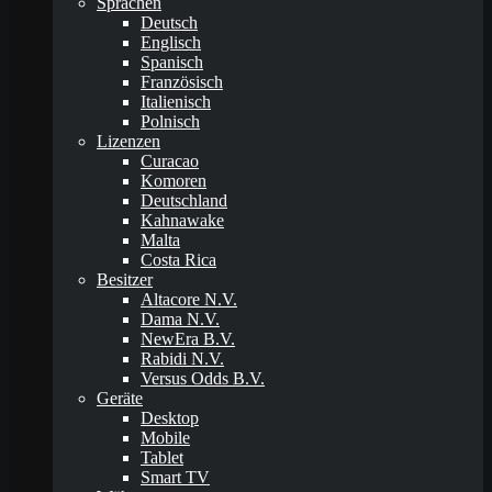
Sprachen
Deutsch
Englisch
Spanisch
Französisch
Italienisch
Polnisch
Lizenzen
Curacao
Komoren
Deutschland
Kahnawake
Malta
Costa Rica
Besitzer
Altacore N.V.
Dama N.V.
NewEra B.V.
Rabidi N.V.
Versus Odds B.V.
Geräte
Desktop
Mobile
Tablet
Smart TV