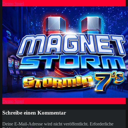
Demo Spiel
Demo Spiel
Schreibe einen Kommentar
Deine E-Mail-Adresse wird nicht veröffentlicht.
Erforderliche