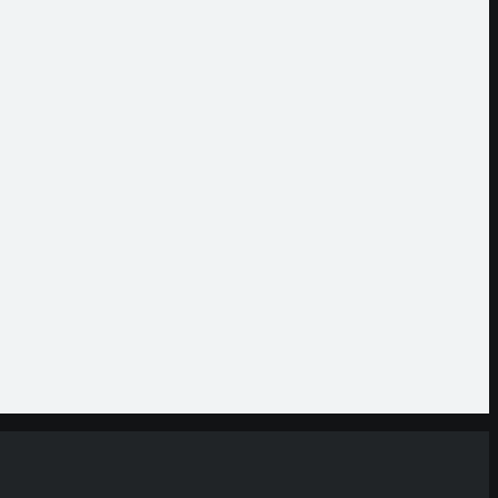
Suchen
Suchen