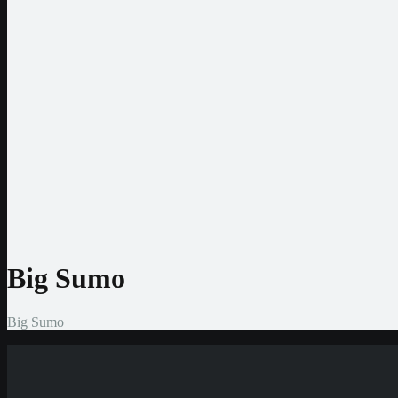
Entw
Big Sumo
Big Sumo
Game Information