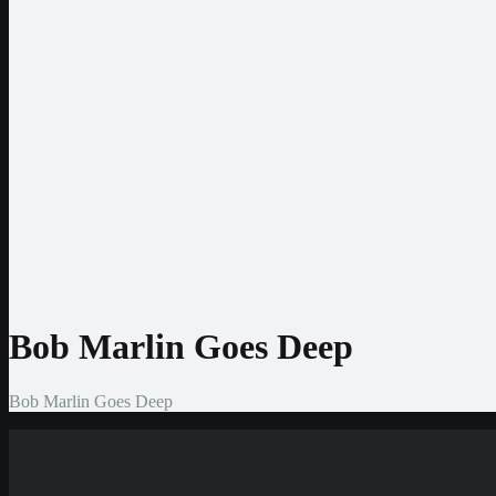
Entw
Bob Marlin Goes Deep
Bob Marlin Goes Deep
Game Information