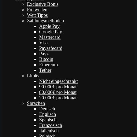
Exclusive Bonis
Freiwetten
Wett Tipps
Zahlungsmethoden
Apple Pay
Google Pay
Mastercard
Visa
Paysafecard
Payz
Bitcoin
Ethereum
Tether
Limits
Nicht eingeschränkt
90.000€ pro Monat
80.000€ pro Monat
20.000€ pro Monat
Sprachen
Deutsch
Englisch
Spanisch
Französisch
Italienisch
Polnisch