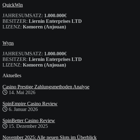
QuickWin
JAHRESUMSATZ:
1.000.000€
BESITZER:
Liernin Enterprises LTD
LIZENZ:
Komoren (Anjouan)
Wyns
JAHRESUMSATZ:
1.000.000€
BESITZER:
Liernin Enterprises LTD
LIZENZ:
Komoren (Anjouan)
Aktuelles
Casino Prestige Zahlungsmethoden Analyse
14. Mai 2026
SpinEmpire Casino Review
6. Januar 2026
SpinBetter Casino Review
15. Dezember 2025
November 2025: Alle neuen Slots im Überblick