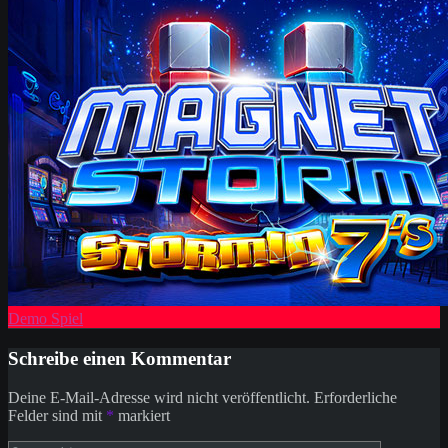
Demo Spiel
Schreibe einen Kommentar
Deine E-Mail-Adresse wird nicht veröffentlicht.
Erforderliche
Felder sind mit
*
markiert