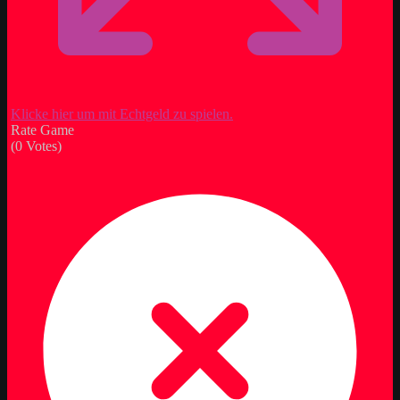
Klicke hier um mit Echtgeld zu spielen.
Rate Game
(
0
Votes)