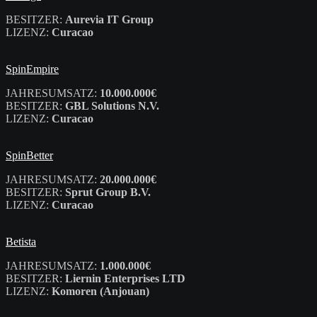
BESITZER:
Aurevia IT Group
LIZENZ:
Curacao
SpinEmpire
JAHRESUMSATZ:
10.000.000€
BESITZER:
GBL Solutions N.V.
LIZENZ:
Curacao
SpinBetter
JAHRESUMSATZ:
20.000.000€
BESITZER:
Sprut Group B.V.
LIZENZ:
Curacao
Betista
JAHRESUMSATZ:
1.000.000€
BESITZER:
Liernin Enterprises LTD
LIZENZ:
Komoren (Anjouan)