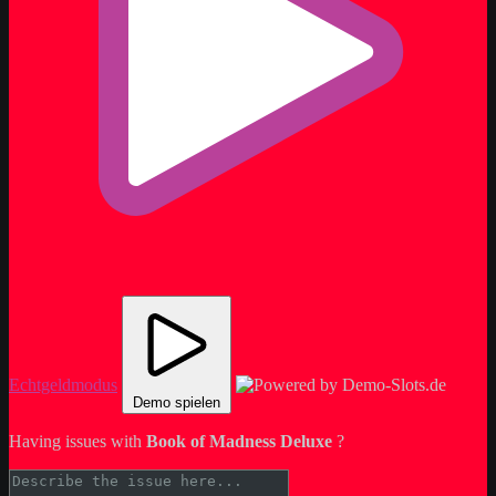
Echtgeldmodus
Demo spielen
Having issues with
Book of Madness Deluxe
?