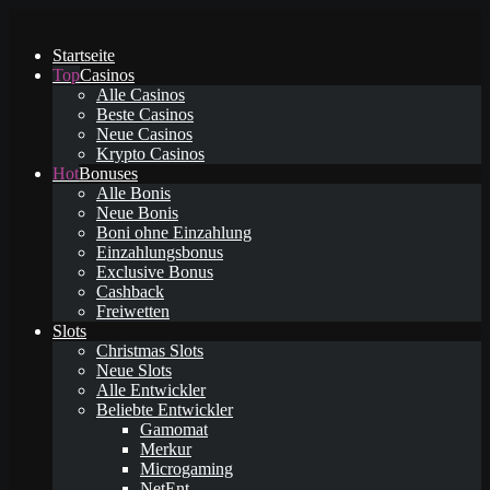
Startseite
Casinos
Alle Casinos
Beste Casinos
Neue Casinos
Krypto Casinos
Bonuses
Alle Bonis
Neue Bonis
Boni ohne Einzahlung
Einzahlungsbonus
Exclusive Bonus
Cashback
Freiwetten
Slots
Christmas Slots
Neue Slots
Alle Entwickler
Beliebte Entwickler
Gamomat
Merkur
Microgaming
NetEnt