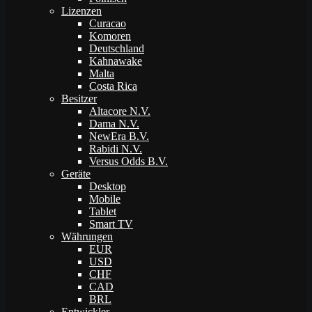
Lizenzen
Curacao
Komoren
Deutschland
Kahnawake
Malta
Costa Rica
Besitzer
Altacore N.V.
Dama N.V.
NewEra B.V.
Rabidi N.V.
Versus Odds B.V.
Geräte
Desktop
Mobile
Tablet
Smart TV
Währungen
EUR
USD
CHF
CAD
BRL
Entwickler