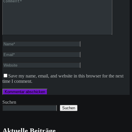
Save my name, email, and website in this browser for the next
time I comment.
Suchen
Suchen
Aktuelle Beiträge