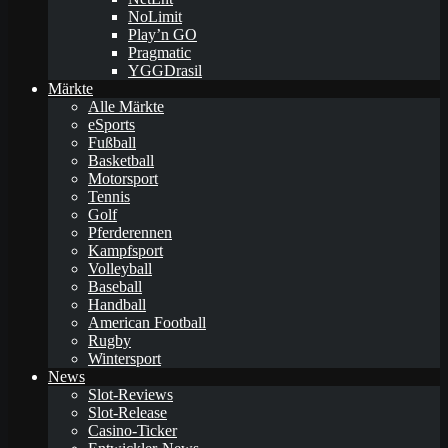
NoLimit
Play’n GO
Pragmatic
YGGDrasil
Märkte
Alle Märkte
eSports
Fußball
Basketball
Motorsport
Tennis
Golf
Pferderennen
Kampfsport
Volleyball
Baseball
Handball
American Football
Rugby
Wintersport
News
Slot-Reviews
Slot-Release
Casino-Ticker