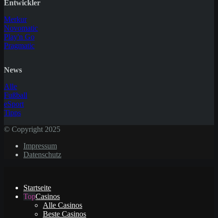
Entwickler
Merkur
Novomatic
Play'n Go
Pragmatic
News
Alle
Fußball
eSport
Tipps
© Copyright 2025
Impressum
Datenschutz
Startseite
Casinos
Alle Casinos
Beste Casinos