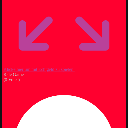
Klicke hier um mit Echtgeld zu spielen.
Rate Game
(
0
Votes)