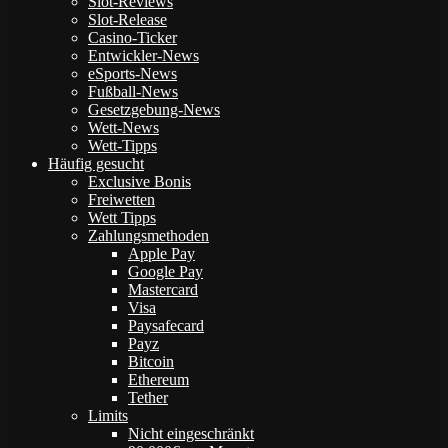
Slot-Reviews
Slot-Release
Casino-Ticker
Entwickler-News
eSports-News
Fußball-News
Gesetzgebung-News
Wett-News
Wett-Tipps
Häufig gesucht
Exclusive Bonis
Freiwetten
Wett Tipps
Zahlungsmethoden
Apple Pay
Google Pay
Mastercard
Visa
Paysafecard
Payz
Bitcoin
Ethereum
Tether
Limits
Nicht eingeschränkt