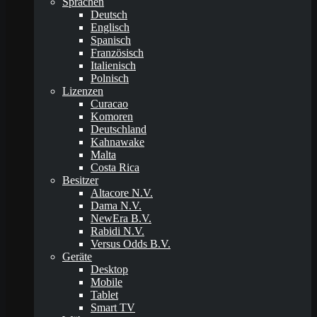
Sprachen
Deutsch
Englisch
Spanisch
Französisch
Italienisch
Polnisch
Lizenzen
Curacao
Komoren
Deutschland
Kahnawake
Malta
Costa Rica
Besitzer
Altacore N.V.
Dama N.V.
NewEra B.V.
Rabidi N.V.
Versus Odds B.V.
Geräte
Desktop
Mobile
Tablet
Smart TV