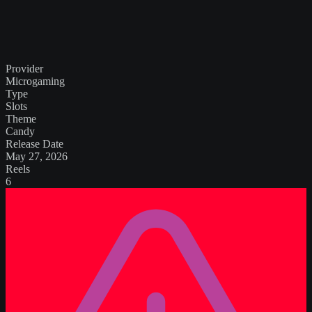
Provider
Microgaming
Type
Slots
Theme
Candy
Release Date
May 27, 2026
Reels
6