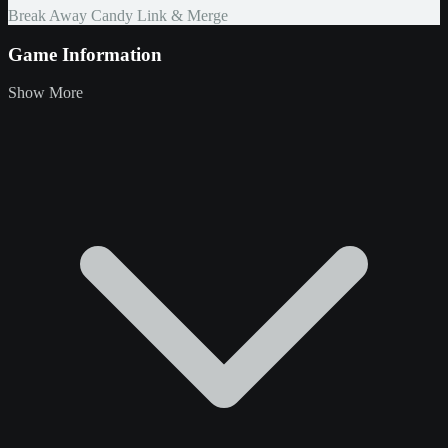
Break Away Candy Link & Merge
Game Information
Show More