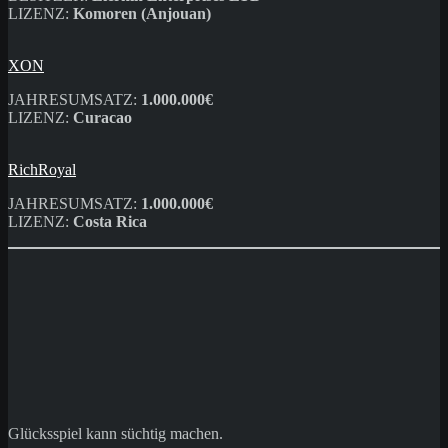
LIZENZ:
Komoren (Anjouan)
XON
JAHRESUMSATZ:
1.000.000€
LIZENZ:
Curacao
RichRoyal
JAHRESUMSATZ:
1.000.000€
LIZENZ:
Costa Rica
Glücksspiel kann süchtig machen.