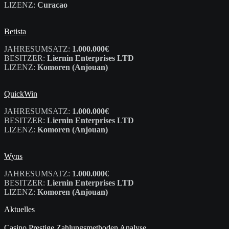
LIZENZ:
Curacao
Betista
JAHRESUMSATZ:
1.000.000€
BESITZER:
Liernin Enterprises LTD
LIZENZ:
Komoren (Anjouan)
QuickWin
JAHRESUMSATZ:
1.000.000€
BESITZER:
Liernin Enterprises LTD
LIZENZ:
Komoren (Anjouan)
Wyns
JAHRESUMSATZ:
1.000.000€
BESITZER:
Liernin Enterprises LTD
LIZENZ:
Komoren (Anjouan)
Aktuelles
Casino Prestige Zahlungsmethoden Analyse