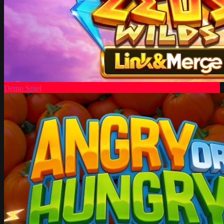
Demo Spiel