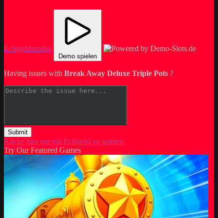
Echtgeldmodus
Demo spielen
Having issues with
Break Away Deluxe Triple Pots
?
Submit
Klicke hier um mit Echtgeld zu spielen.
Try Our Featured Games