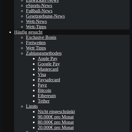
Entwickler-News
eSports-News
Fußball-News
Gesetzgebung-News
Wett-News
Wett-Tipps
Häufig gesucht
Exclusive Bonis
Freiwetten
Wett Tipps
Zahlungsmethoden
Apple Pay
Google Pay
Mastercard
Visa
Paysafecard
Payz
Bitcoin
Ethereum
Tether
Limits
Nicht eingeschränkt
90.000€ pro Monat
80.000€ pro Monat
20.000€ pro Monat