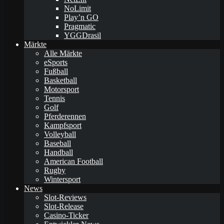
NoLimit
Play’n GO
Pragmatic
YGGDrasil
Märkte
Alle Märkte
eSports
Fußball
Basketball
Motorsport
Tennis
Golf
Pferderennen
Kampfsport
Volleyball
Baseball
Handball
American Football
Rugby
Wintersport
News
Slot-Reviews
Slot-Release
Casino-Ticker