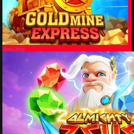
Demo Spiel