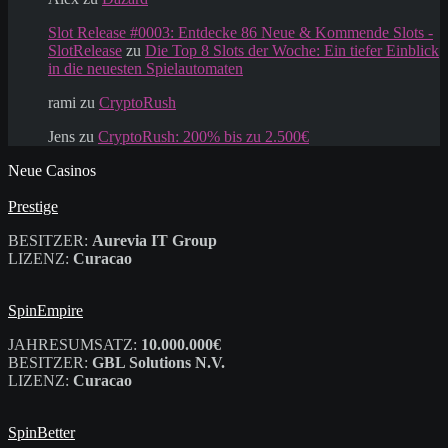
Slot Release #0003: Entdecke 86 Neue & Kommende Slots -
SlotRelease
zu
Die Top 8 Slots der Woche: Ein tiefer Einblick
in die neuesten Spielautomaten
rami
zu
CryptoRush
Jens
zu
CryptoRush: 200% bis zu 2.500€
Neue Casinos
Prestige
BESITZER:
Aurevia IT Group
LIZENZ:
Curacao
SpinEmpire
JAHRESUMSATZ:
10.000.000€
BESITZER:
GBL Solutions N.V.
LIZENZ:
Curacao
SpinBetter