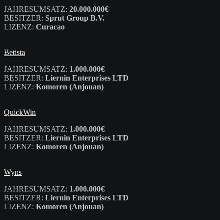
JAHRESUMSATZ:
20.000.000€
BESITZER:
Sprut Group B.V.
LIZENZ:
Curacao
Betista
JAHRESUMSATZ:
1.000.000€
BESITZER:
Liernin Enterprises LTD
LIZENZ:
Komoren (Anjouan)
QuickWin
JAHRESUMSATZ:
1.000.000€
BESITZER:
Liernin Enterprises LTD
LIZENZ:
Komoren (Anjouan)
Wyns
JAHRESUMSATZ:
1.000.000€
BESITZER:
Liernin Enterprises LTD
LIZENZ:
Komoren (Anjouan)