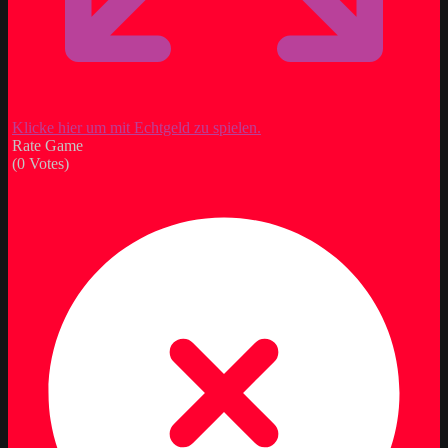
Klicke hier um mit Echtgeld zu spielen.
Rate Game
(
0
Votes)