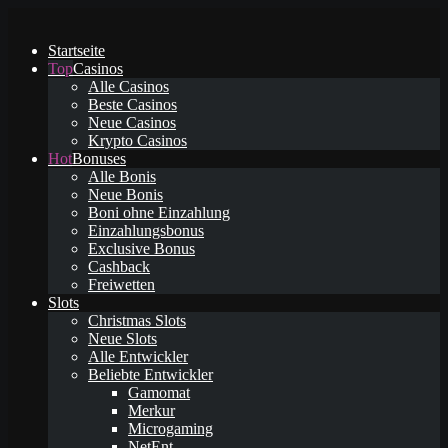
Startseite
Casinos
Alle Casinos
Beste Casinos
Neue Casinos
Krypto Casinos
Bonuses
Alle Bonis
Neue Bonis
Boni ohne Einzahlung
Einzahlungsbonus
Exclusive Bonus
Cashback
Freiwetten
Slots
Christmas Slots
Neue Slots
Alle Entwickler
Beliebte Entwickler
Gamomat
Merkur
Microgaming
NetEnt