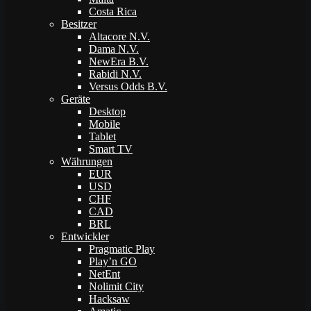
Costa Rica
Besitzer
Altacore N.V.
Dama N.V.
NewEra B.V.
Rabidi N.V.
Versus Odds B.V.
Geräte
Desktop
Mobile
Tablet
Smart TV
Währungen
EUR
USD
CHF
CAD
BRL
Entwickler
Pragmatic Play
Play’n GO
NetEnt
Nolimit City
Hacksaw