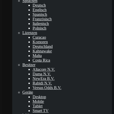
Sprachen
Deutsch
Englisch
Spanisch
Französisch
Italienisch
Polnisch
Lizenzen
Curacao
Komoren
Deutschland
Kahnawake
Malta
Costa Rica
Besitzer
Altacore N.V.
Dama N.V.
NewEra B.V.
Rabidi N.V.
Versus Odds B.V.
Geräte
Desktop
Mobile
Tablet
Smart TV