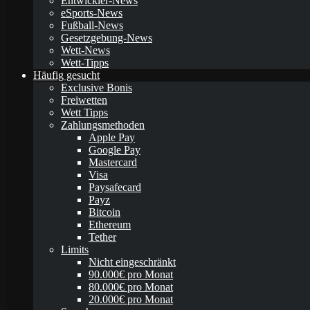
Entwickler-News
eSports-News
Fußball-News
Gesetzgebung-News
Wett-News
Wett-Tipps
Häufig gesucht
Exclusive Bonis
Freiwetten
Wett Tipps
Zahlungsmethoden
Apple Pay
Google Pay
Mastercard
Visa
Paysafecard
Payz
Bitcoin
Ethereum
Tether
Limits
Nicht eingeschränkt
90.000€ pro Monat
80.000€ pro Monat
20.000€ pro Monat