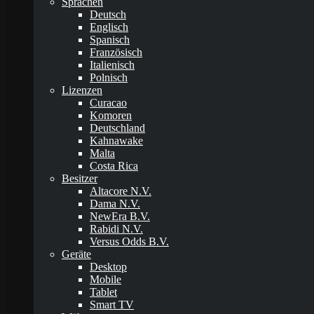
Sprachen
Deutsch
Englisch
Spanisch
Französisch
Italienisch
Polnisch
Lizenzen
Curacao
Komoren
Deutschland
Kahnawake
Malta
Costa Rica
Besitzer
Altacore N.V.
Dama N.V.
NewEra B.V.
Rabidi N.V.
Versus Odds B.V.
Geräte
Desktop
Mobile
Tablet
Smart TV