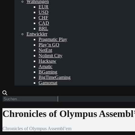
Währungen
EUR
USD
CHF
CAD
BRL
Entwickler
Pragmatic Play
Play’n GO
NetEnt
Nolimit City
Hacksaw
Amatic
BGaming
BigTimeGaming
Gamomat
Chronicles of Olympus Assemb
Chronicles of Olympus Assembl’em