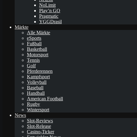
NoLimit
Play’n GO
Pragmatic
YGGDrasil
Märkte
Alle Märkte
eSports
Fußball
Basketball
Motorsport
Tennis
Golf
Pferderennen
Kampfsport
Volleyball
Baseball
Handball
American Football
Rugby
Wintersport
News
Slot-Reviews
Slot-Release
Casino-Ticker