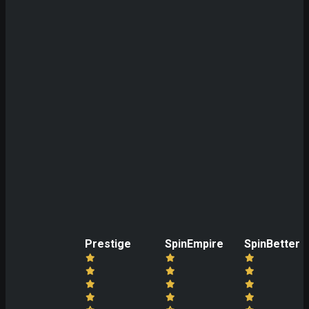
Save my name, email, and website in this
browser for the next time I comment.
Prestige
SpinEmpire
SpinBetter