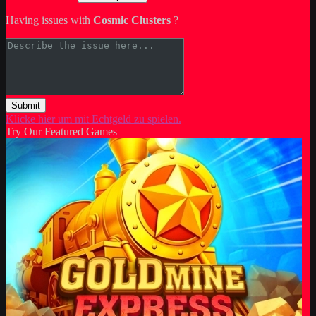
Having issues with
Cosmic Clusters
?
Submit
Klicke hier um mit Echtgeld zu spielen.
Try Our Featured Games