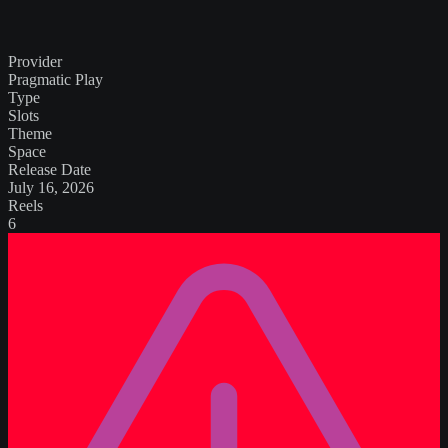
Provider
Pragmatic Play
Type
Slots
Theme
Space
Release Date
July 16, 2026
Reels
6