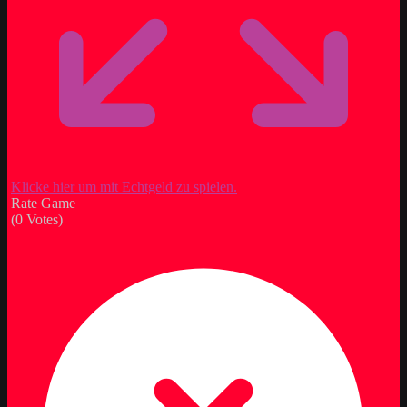
Klicke hier um mit Echtgeld zu spielen.
Rate Game
(
0
Votes)