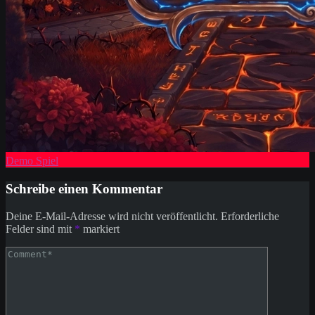
Demo Spiel
Schreibe einen Kommentar
Deine E-Mail-Adresse wird nicht veröffentlicht.
Erforderliche
Felder sind mit
*
markiert