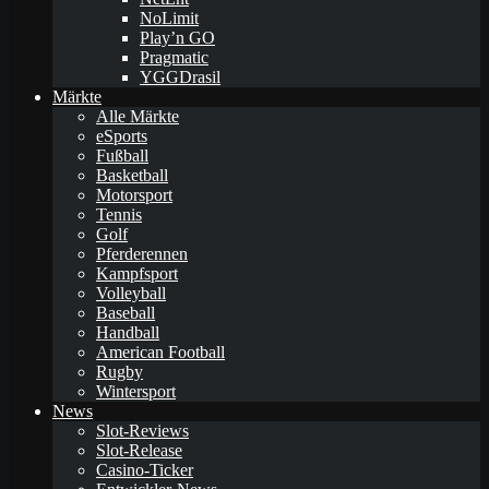
NoLimit
Play’n GO
Pragmatic
YGGDrasil
Märkte
Alle Märkte
eSports
Fußball
Basketball
Motorsport
Tennis
Golf
Pferderennen
Kampfsport
Volleyball
Baseball
Handball
American Football
Rugby
Wintersport
News
Slot-Reviews
Slot-Release
Casino-Ticker