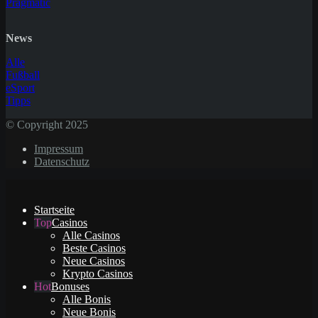
Pragmatic
News
Alle
Fußball
eSport
Tipps
© Copyright 2025
Impressum
Datenschutz
Startseite
Casinos
Alle Casinos
Beste Casinos
Neue Casinos
Krypto Casinos
Bonuses
Alle Bonis
Neue Bonis