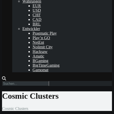
Währungen
EUR
USD
CHF
CAD
BRL
Entwickler
Pragmatic Play
Play’n GO
NetEnt
Nolimit City
Hacksaw
Amatic
BGaming
BigTimeGaming
Gamomat
Cosmic Clusters
Cosmic Clusters