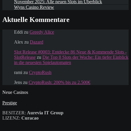
November 2025: Alle neuen Slots im Überblick
Wyns Casino Review
Aktuelle Kommentare
Eddi
zu
Greedy Alice
Alex
zu
Dazard
Slot Release #0003: Entdecke 86 Neue & Kommende Slots -
SlotRelease
zu
Die Top 8 Slots der Woche: Ein tiefer Einblick
in die neuesten Spielautomaten
rami
zu
CryptoRush
Jens
zu
CryptoRush: 200% bis zu 2.500€
Neue Casinos
Prestige
BESITZER:
Aurevia IT Group
LIZENZ:
Curacao