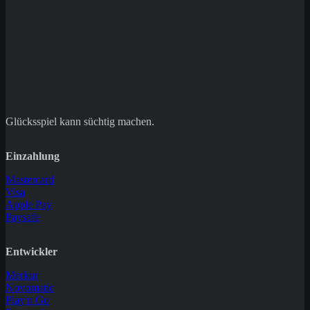
Glücksspiel kann süchtig machen.
Einzahlung
Mastercard
Visa
Apple Pay
Paysafe
Entwickler
Merkur
Novomatic
Play'n Go