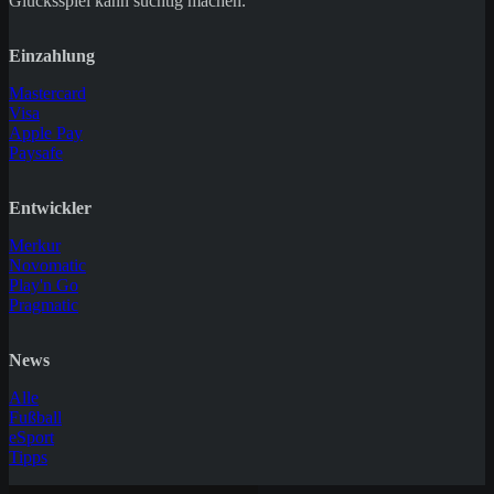
Glücksspiel kann süchtig machen.
Einzahlung
Mastercard
Visa
Apple Pay
Paysafe
Entwickler
Merkur
Novomatic
Play'n Go
Pragmatic
News
Alle
Fußball
eSport
Tipps