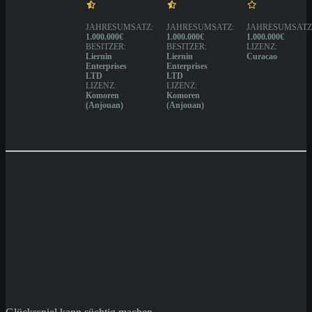
JAHRESUMSATZ:
JAHRESUMSATZ:
JAHRESUMSATZ
1.000.000€
1.000.000€
1.000.000€
BESITZER:
BESITZER:
LIZENZ:
Liernin
Liernin
Curacao
Enterprises
Enterprises
LTD
LTD
LIZENZ:
LIZENZ:
Komoren
Komoren
(Anjouan)
(Anjouan)