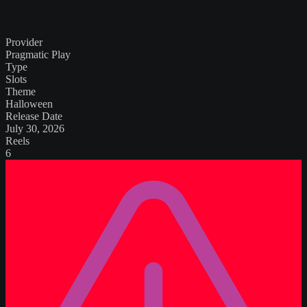
Provider
Pragmatic Play
Type
Slots
Theme
Halloween
Release Date
July 30, 2026
Reels
6