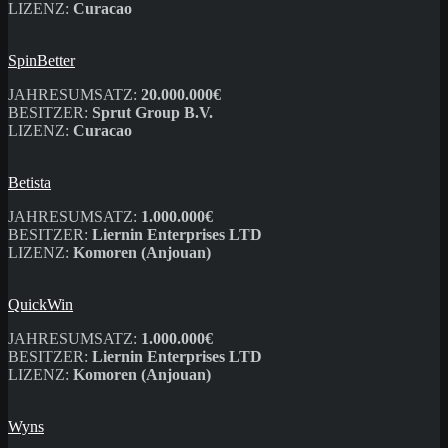
LIZENZ:
Curacao
SpinBetter
JAHRESUMSATZ:
20.000.000€
BESITZER:
Sprut Group B.V.
LIZENZ:
Curacao
Betista
JAHRESUMSATZ:
1.000.000€
BESITZER:
Liernin Enterprises LTD
LIZENZ:
Komoren (Anjouan)
QuickWin
JAHRESUMSATZ:
1.000.000€
BESITZER:
Liernin Enterprises LTD
LIZENZ:
Komoren (Anjouan)
Wyns