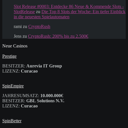
Slot Release #0003: Entdecke 86 Neue & Kommende Slots -
SlotRelease
zu
Die Top 8 Slots der Woche: Ein tiefer Einblick
in die neuesten Spielautomaten
rami
zu
CryptoRush
Jens
zu
CryptoRush: 200% bis zu 2.500€
Neue Casinos
Prestige
BESITZER:
Aurevia IT Group
LIZENZ:
Curacao
SpinEmpire
JAHRESUMSATZ:
10.000.000€
BESITZER:
GBL Solutions N.V.
LIZENZ:
Curacao
SpinBetter