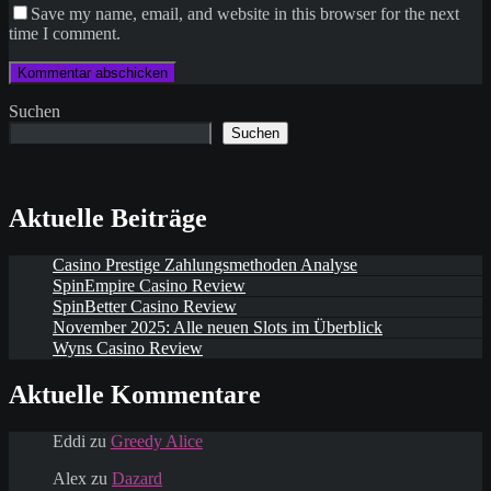
Save my name, email, and website in this browser for the next
time I comment.
Suchen
Suchen
Aktuelle Beiträge
Casino Prestige Zahlungsmethoden Analyse
SpinEmpire Casino Review
SpinBetter Casino Review
November 2025: Alle neuen Slots im Überblick
Wyns Casino Review
Aktuelle Kommentare
Eddi
zu
Greedy Alice
Alex
zu
Dazard