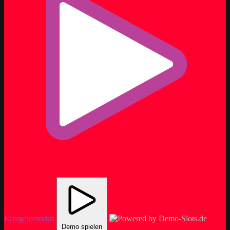
Echtgeldmodus
Demo spielen