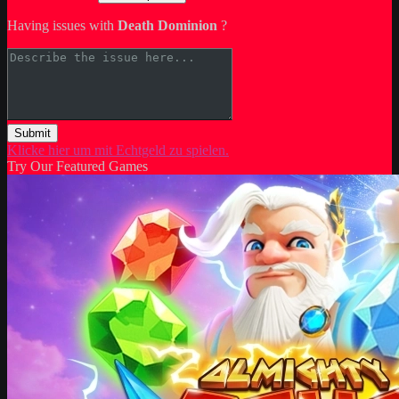
Having issues with
Death Dominion
?
Submit
Klicke hier um mit Echtgeld zu spielen.
Try Our Featured Games