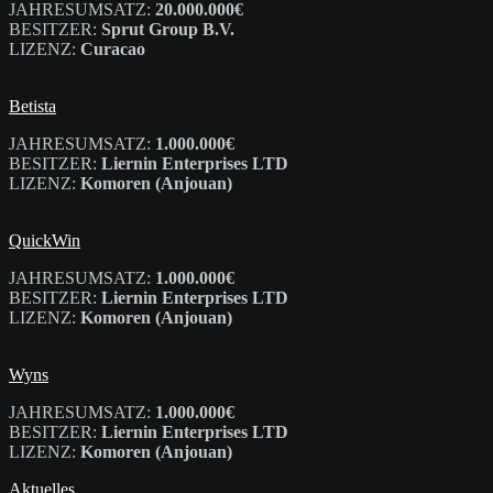
JAHRESUMSATZ:
20.000.000€
BESITZER:
Sprut Group B.V.
LIZENZ:
Curacao
Betista
JAHRESUMSATZ:
1.000.000€
BESITZER:
Liernin Enterprises LTD
LIZENZ:
Komoren (Anjouan)
QuickWin
JAHRESUMSATZ:
1.000.000€
BESITZER:
Liernin Enterprises LTD
LIZENZ:
Komoren (Anjouan)
Wyns
JAHRESUMSATZ:
1.000.000€
BESITZER:
Liernin Enterprises LTD
LIZENZ:
Komoren (Anjouan)
Aktuelles