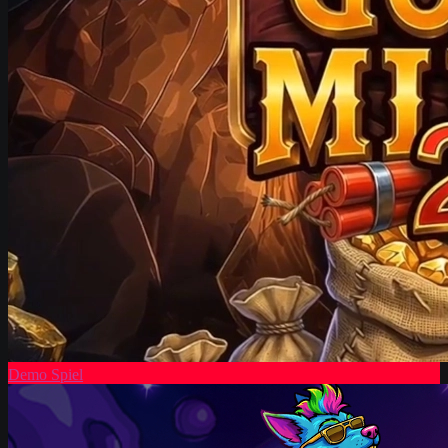
Demo Spiel