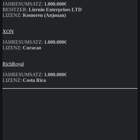
JAHRESUMSATZ:
1.000.000€
BESITZER:
Liernin Enterprises LTD
LIZENZ:
Komoren (Anjouan)
XON
JAHRESUMSATZ:
1.000.000€
LIZENZ:
Curacao
RichRoyal
JAHRESUMSATZ:
1.000.000€
LIZENZ:
Costa Rica