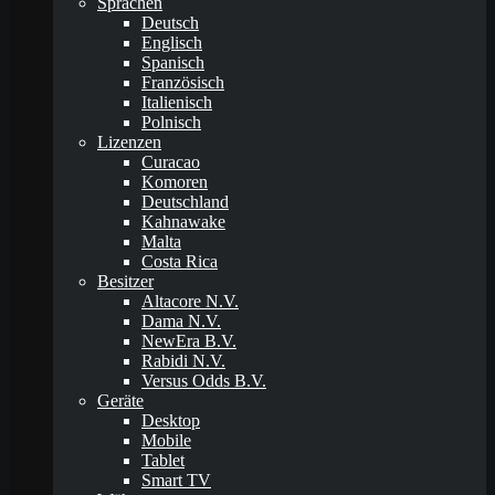
Sprachen
Deutsch
Englisch
Spanisch
Französisch
Italienisch
Polnisch
Lizenzen
Curacao
Komoren
Deutschland
Kahnawake
Malta
Costa Rica
Besitzer
Altacore N.V.
Dama N.V.
NewEra B.V.
Rabidi N.V.
Versus Odds B.V.
Geräte
Desktop
Mobile
Tablet
Smart TV