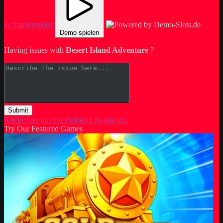
Echtgeldmodus
Demo spielen
Having issues with
Desert Island Adventure
?
Submit
Klicke hier um mit Echtgeld zu spielen.
Try Our Featured Games