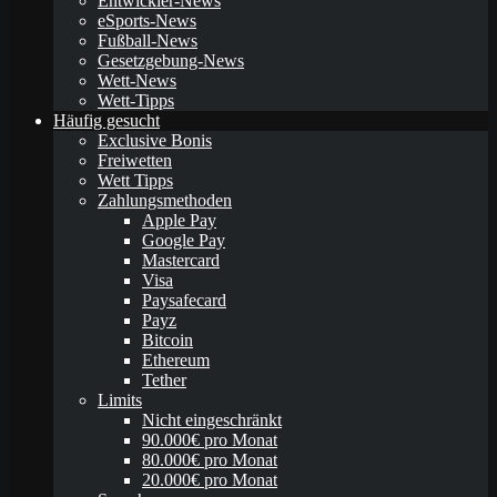
Entwickler-News
eSports-News
Fußball-News
Gesetzgebung-News
Wett-News
Wett-Tipps
Häufig gesucht
Exclusive Bonis
Freiwetten
Wett Tipps
Zahlungsmethoden
Apple Pay
Google Pay
Mastercard
Visa
Paysafecard
Payz
Bitcoin
Ethereum
Tether
Limits
Nicht eingeschränkt
90.000€ pro Monat
80.000€ pro Monat
20.000€ pro Monat