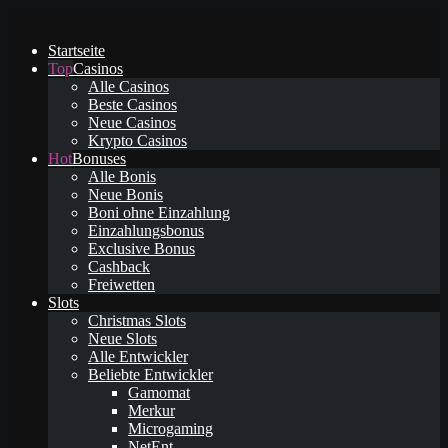
Startseite
Casinos
Alle Casinos
Beste Casinos
Neue Casinos
Krypto Casinos
Bonuses
Alle Bonis
Neue Bonis
Boni ohne Einzahlung
Einzahlungsbonus
Exclusive Bonus
Cashback
Freiwetten
Slots
Christmas Slots
Neue Slots
Alle Entwickler
Beliebte Entwickler
Gamomat
Merkur
Microgaming
NetEnt