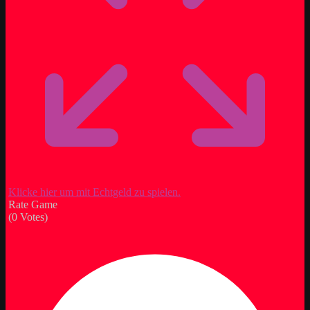
Klicke hier um mit Echtgeld zu spielen.
Rate Game
(
0
Votes)