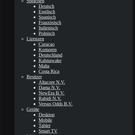
Sprachen
Deutsch
Englisch
Spanisch
Französisch
Italienisch
Polnisch
Lizenzen
Curacao
Komoren
Deutschland
Kahnawake
Malta
Costa Rica
Besitzer
Altacore N.V.
Dama N.V.
NewEra B.V.
Rabidi N.V.
Versus Odds B.V.
Geräte
Desktop
Mobile
Tablet
Smart TV