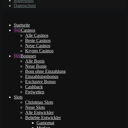
Impressum
Datenschutz
Startseite
Casinos
Alle Casinos
Beste Casinos
Neue Casinos
Krypto Casinos
Bonuses
Alle Bonis
Neue Bonis
Boni ohne Einzahlung
Einzahlungsbonus
Exclusive Bonus
Cashback
Freiwetten
Slots
Christmas Slots
Neue Slots
Alle Entwickler
Beliebte Entwickler
Gamomat
Merkur