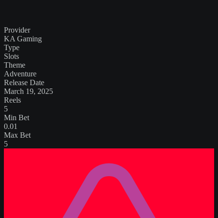
Provider
KA Gaming
Type
Slots
Theme
Adventure
Release Date
March 19, 2025
Reels
5
Min Bet
0.01
Max Bet
5