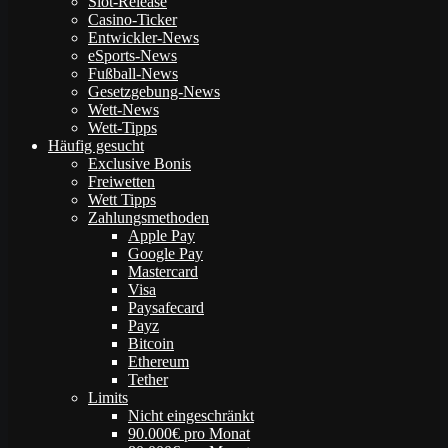
Slot-Release
Casino-Ticker
Entwickler-News
eSports-News
Fußball-News
Gesetzgebung-News
Wett-News
Wett-Tipps
Häufig gesucht
Exclusive Bonis
Freiwetten
Wett Tipps
Zahlungsmethoden
Apple Pay
Google Pay
Mastercard
Visa
Paysafecard
Payz
Bitcoin
Ethereum
Tether
Limits
Nicht eingeschränkt
90.000€ pro Monat