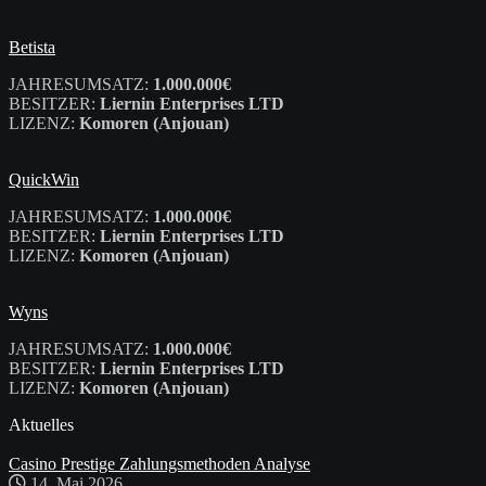
Betista
JAHRESUMSATZ:
1.000.000€
BESITZER:
Liernin Enterprises LTD
LIZENZ:
Komoren (Anjouan)
QuickWin
JAHRESUMSATZ:
1.000.000€
BESITZER:
Liernin Enterprises LTD
LIZENZ:
Komoren (Anjouan)
Wyns
JAHRESUMSATZ:
1.000.000€
BESITZER:
Liernin Enterprises LTD
LIZENZ:
Komoren (Anjouan)
Aktuelles
Casino Prestige Zahlungsmethoden Analyse
14. Mai 2026