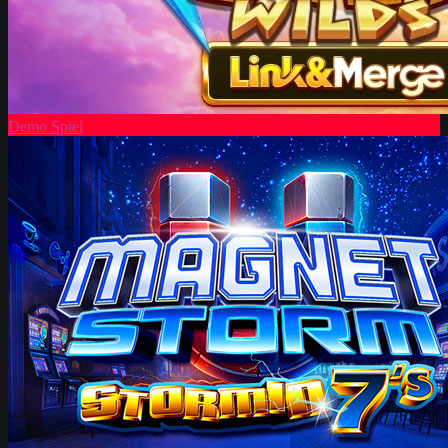
Demo Spiel