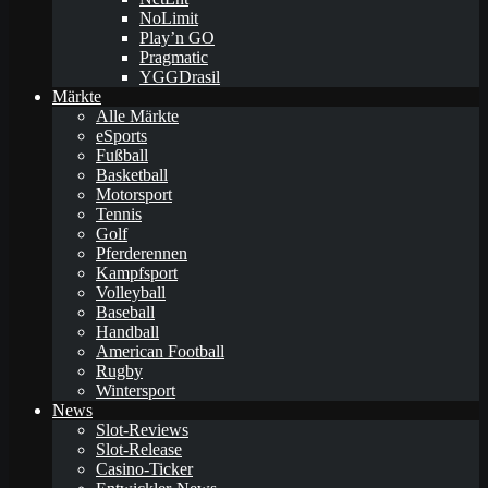
NoLimit
Play’n GO
Pragmatic
YGGDrasil
Märkte
Alle Märkte
eSports
Fußball
Basketball
Motorsport
Tennis
Golf
Pferderennen
Kampfsport
Volleyball
Baseball
Handball
American Football
Rugby
Wintersport
News
Slot-Reviews
Slot-Release
Casino-Ticker