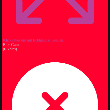
Klicke hier um mit Echtgeld zu spielen.
Rate Game
(
0
Votes)