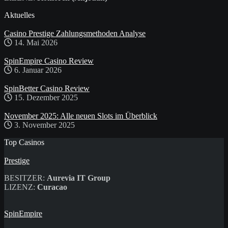
Aktuelles
Casino Prestige Zahlungsmethoden Analyse
14. Mai 2026
SpinEmpire Casino Review
6. Januar 2026
SpinBetter Casino Review
15. Dezember 2025
November 2025: Alle neuen Slots im Überblick
3. November 2025
Top Casinos
Prestige
BESITZER:
Aurevia IT Group
LIZENZ:
Curacao
SpinEmpire