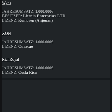
Wyns
JAHRESUMSATZ:
1.000.000€
BESITZER:
Liernin Enterprises LTD
LIZENZ:
Komoren (Anjouan)
XON
JAHRESUMSATZ:
1.000.000€
LIZENZ:
Curacao
RichRoyal
JAHRESUMSATZ:
1.000.000€
LIZENZ:
Costa Rica