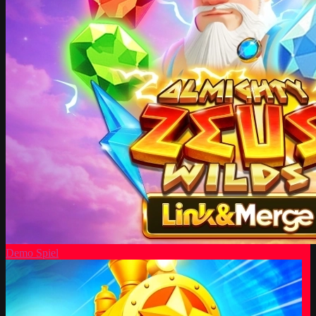
Demo Spiel