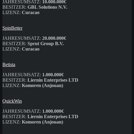
JAHRESUMSATZ:
10.000.000€
BESITZER:
GBL Solutions N.V.
LIZENZ:
Curacao
SpinBetter
JAHRESUMSATZ:
20.000.000€
BESITZER:
Sprut Group B.V.
LIZENZ:
Curacao
Betista
JAHRESUMSATZ:
1.000.000€
BESITZER:
Liernin Enterprises LTD
LIZENZ:
Komoren (Anjouan)
QuickWin
JAHRESUMSATZ:
1.000.000€
BESITZER:
Liernin Enterprises LTD
LIZENZ:
Komoren (Anjouan)