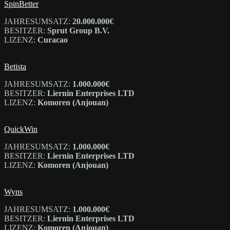
SpinBetter
JAHRESUMSATZ:
20.000.000€
BESITZER:
Sprut Group B.V.
LIZENZ:
Curacao
Betista
JAHRESUMSATZ:
1.000.000€
BESITZER:
Liernin Enterprises LTD
LIZENZ:
Komoren (Anjouan)
QuickWin
JAHRESUMSATZ:
1.000.000€
BESITZER:
Liernin Enterprises LTD
LIZENZ:
Komoren (Anjouan)
Wyns
JAHRESUMSATZ:
1.000.000€
BESITZER:
Liernin Enterprises LTD
LIZENZ:
Komoren (Anjouan)