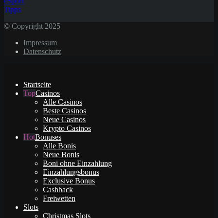
eSport
Tipps
© Copyright 2025
Impressum
Datenschutz
Startseite
Casinos
Alle Casinos
Beste Casinos
Neue Casinos
Krypto Casinos
Bonuses
Alle Bonis
Neue Bonis
Boni ohne Einzahlung
Einzahlungsbonus
Exclusive Bonus
Cashback
Freiwetten
Slots
Christmas Slots