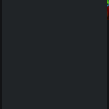
Demo Spiel
Schreibe einen Kommentar
Deine E-Mail-Adresse wird nicht
veröffentlicht.
Erforderliche Felder sind mit
*
markiert