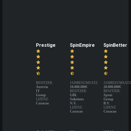
Save my name, email, and website in this
browser for the next time I comment.
Prestige
SpinEmpire
SpinBetter
BESITZER:
JAHRESUMSATZ:
JAHRESUMSATZ
Aurevia
10.000.000€
20.000.000€
IT
BESITZER:
BESITZER:
Group
GBL
Sprut
LIZENZ:
Solutions
Group
Curacao
N.V.
B.V.
LIZENZ:
LIZENZ:
Curacao
Curacao