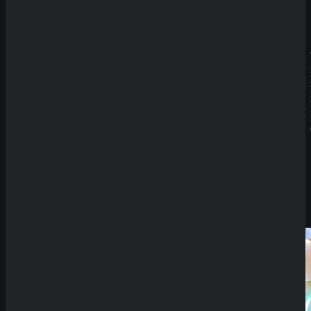
Echtgeldmodus
Demo spielen
Having issues with
Duck Hunters: Happy Hour
?
Aktuelles
Casino Prestige
Submit
Zahlungsmethoden
Klicke hier um mit Echtgeld zu spielen.
Analyse
Try Our Featured Games
14. Mai 2026
SpinEmpire Casino
Review
6. Januar 2026
SpinBetter Casino
Review
15. Dezember