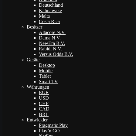
Deutschland
Kahnawake
Malta
Costa Rica
Besitzer
Altacore N.V.
Dama N.V.
NewEra B.V.
Rabidi N.V.
Versus Odds B.V.
Geräte
Desktop
Mobile
Tablet
Smart TV
Währungen
EUR
USD
CHF
CAD
BRL
Entwickler
Pragmatic Play
Play’n GO