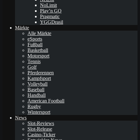
NoLimit
Play’n GO
Pragmatic
YGGDrasil
Märkte
Alle Märkte
eSports
Fußball
Basketball
Motorsport
Tennis
Golf
Pferderennen
Kampfsport
Volleyball
Baseball
Handball
American Football
Rugby
Wintersport
News
Slot-Reviews
Slot-Release
Casino-Ticker