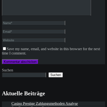
Save my name, email, and website in this browser for the next
time I comment.
Suchen
Suchen
Aktuelle Beiträge
Casino Prestige Zahlungsmethoden Analyse