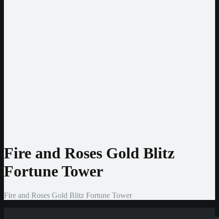
EUR
USD
CHF
CAD
BRL
Entwickler
Pragmatic Play
Play’n GO
NetEnt
Nolimit City
Hacksaw
Amatic
BGaming
BigTimeGaming
Gamomat
Fire and Roses Gold Blitz
Fortune Tower
Fire and Roses Gold Blitz Fortune Tower
Suchen