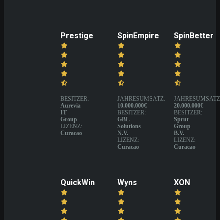
Prestige
SpinEmpire
SpinBetter
BESITZER:
JAHRESUMSATZ:
JAHRESUMSATZ
Aurevia
10.000.000€
20.000.000€
IT
BESITZER:
BESITZER:
Group
GBL
Sprut
LIZENZ:
Solutions
Group
Curacao
N.V.
B.V.
LIZENZ:
LIZENZ:
Curacao
Curacao
QuickWin
Wyns
XON