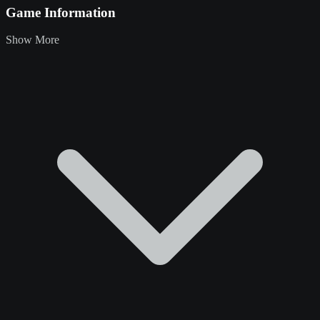
Game Information
Show More