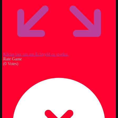
Klicke hier um mit Echtgeld zu spielen.
Rate Game
(
0
Votes)