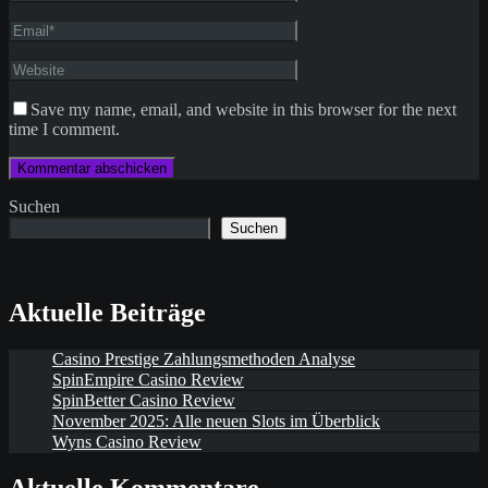
Save my name, email, and website in this browser for the next
time I comment.
Suchen
Suchen
Aktuelle Beiträge
Casino Prestige Zahlungsmethoden Analyse
SpinEmpire Casino Review
SpinBetter Casino Review
November 2025: Alle neuen Slots im Überblick
Wyns Casino Review