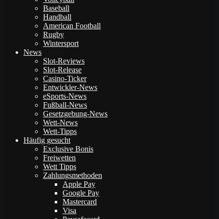
Baseball
Handball
American Football
Rugby
Wintersport
News
Slot-Reviews
Slot-Release
Casino-Ticker
Entwickler-News
eSports-News
Fußball-News
Gesetzgebung-News
Wett-News
Wett-Tipps
Häufig gesucht
Exclusive Bonis
Freiwetten
Wett Tipps
Zahlungsmethoden
Apple Pay
Google Pay
Mastercard
Visa