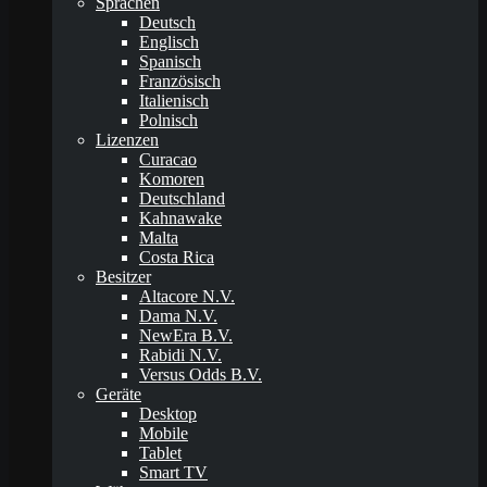
Sprachen
Deutsch
Englisch
Spanisch
Französisch
Italienisch
Polnisch
Lizenzen
Curacao
Komoren
Deutschland
Kahnawake
Malta
Costa Rica
Besitzer
Altacore N.V.
Dama N.V.
NewEra B.V.
Rabidi N.V.
Versus Odds B.V.
Geräte
Desktop
Mobile
Tablet
Smart TV