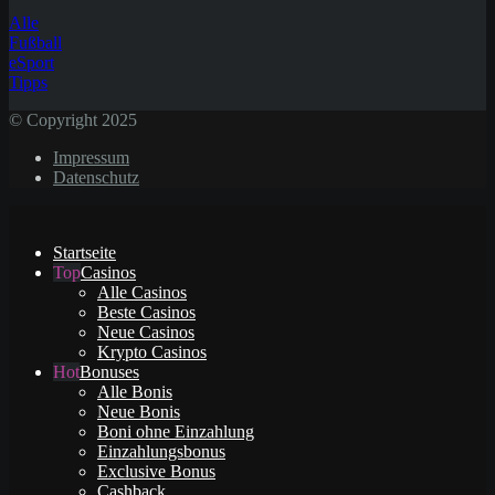
Alle
Fußball
eSport
Tipps
© Copyright 2025
Impressum
Datenschutz
Startseite
Casinos
Alle Casinos
Beste Casinos
Neue Casinos
Krypto Casinos
Bonuses
Alle Bonis
Neue Bonis
Boni ohne Einzahlung
Einzahlungsbonus
Exclusive Bonus
Cashback