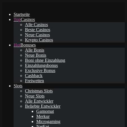
Startseite
Casinos
Alle Casinos
Beste Casinos
Neue Casinos
Krypto Casinos
Bonuses
Alle Bonis
Neue Bonis
Boni ohne Einzahlung
Einzahlungsbonus
Exclusive Bonus
Cashback
Freiwetten
Slots
Christmas Slots
Neue Slots
Alle Entwickler
Beliebte Entwickler
Gamomat
Merkur
Microgaming
NetEnt