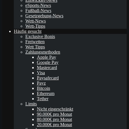
Entwickler-News
eSports-News
Fußball-News
Gesetzgebung-News
Wett-News
Wett-Tipps
Häufig gesucht
Exclusive Bonis
Freiwetten
Wett Tipps
Zahlungsmethoden
Apple Pay
Google Pay
Mastercard
Visa
Paysafecard
Payz
Bitcoin
Ethereum
Tether
Limits
Nicht eingeschränkt
90.000€ pro Monat
80.000€ pro Monat
20.000€ pro Monat