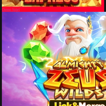
Demo Spiel