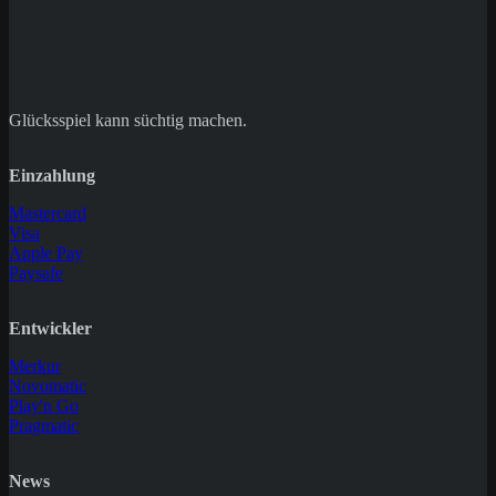
Glücksspiel kann süchtig machen.
Einzahlung
Mastercard
Visa
Apple Pay
Paysafe
Entwickler
Merkur
Novomatic
Play'n Go
Pragmatic
News