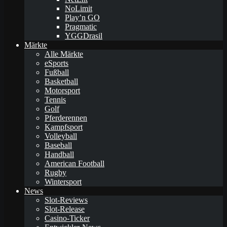
NoLimit
Play’n GO
Pragmatic
YGGDrasil
Märkte
Alle Märkte
eSports
Fußball
Basketball
Motorsport
Tennis
Golf
Pferderennen
Kampfsport
Volleyball
Baseball
Handball
American Football
Rugby
Wintersport
News
Slot-Reviews
Slot-Release
Casino-Ticker