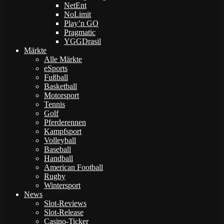
NetEnt
NoLimit
Play’n GO
Pragmatic
YGGDrasil
Märkte
Alle Märkte
eSports
Fußball
Basketball
Motorsport
Tennis
Golf
Pferderennen
Kampfsport
Volleyball
Baseball
Handball
American Football
Rugby
Wintersport
News
Slot-Reviews
Slot-Release
Casino-Ticker