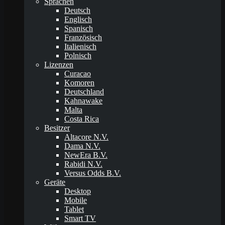
Sprachen
Deutsch
Englisch
Spanisch
Französisch
Italienisch
Polnisch
Lizenzen
Curacao
Komoren
Deutschland
Kahnawake
Malta
Costa Rica
Besitzer
Altacore N.V.
Dama N.V.
NewEra B.V.
Rabidi N.V.
Versus Odds B.V.
Geräte
Desktop
Mobile
Tablet
Smart TV