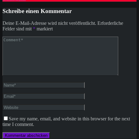
Schreibe einen Kommentar
Deine E-Mail-Adresse wird nicht veröffentlicht.
Erforderliche
Felder sind mit
*
markiert
Save my name, email, and website in this browser for the next
time I comment.