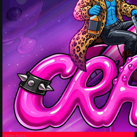
Demo Spiel