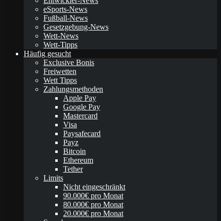
Entwickler-News
eSports-News
Fußball-News
Gesetzgebung-News
Wett-News
Wett-Tipps
Häufig gesucht
Exclusive Bonis
Freiwetten
Wett Tipps
Zahlungsmethoden
Apple Pay
Google Pay
Mastercard
Visa
Paysafecard
Payz
Bitcoin
Ethereum
Tether
Limits
Nicht eingeschränkt
90.000€ pro Monat
80.000€ pro Monat
20.000€ pro Monat