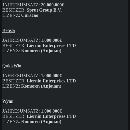
JAHRESUMSATZ:
20.000.000€
BESITZER:
Sprut Group B.V.
LIZENZ:
Curacao
Betista
JAHRESUMSATZ:
1.000.000€
BESITZER:
Liernin Enterprises LTD
LIZENZ:
Komoren (Anjouan)
QuickWin
JAHRESUMSATZ:
1.000.000€
BESITZER:
Liernin Enterprises LTD
LIZENZ:
Komoren (Anjouan)
Wyns
JAHRESUMSATZ:
1.000.000€
BESITZER:
Liernin Enterprises LTD
LIZENZ:
Komoren (Anjouan)