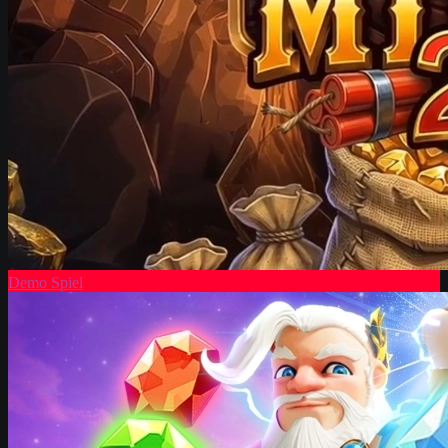
Demo Spiel