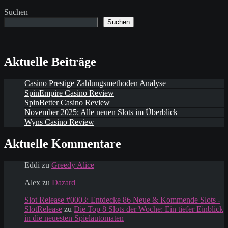
Suchen
Suchen
Aktuelle Beiträge
Casino Prestige Zahlungsmethoden Analyse
SpinEmpire Casino Review
SpinBetter Casino Review
November 2025: Alle neuen Slots im Überblick
Wyns Casino Review
Aktuelle Kommentare
Eddi
zu
Greedy Alice
Alex
zu
Dazard
Slot Release #0003: Entdecke 86 Neue & Kommende Slots -
SlotRelease
zu
Die Top 8 Slots der Woche: Ein tiefer Einblick
in die neuesten Spielautomaten