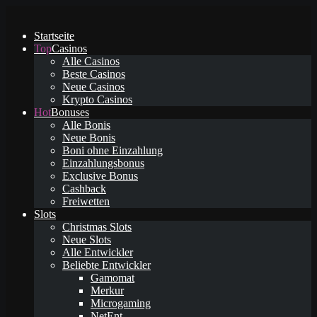
Startseite
Casinos
Alle Casinos
Beste Casinos
Neue Casinos
Krypto Casinos
Bonuses
Alle Bonis
Neue Bonis
Boni ohne Einzahlung
Einzahlungsbonus
Exclusive Bonus
Cashback
Freiwetten
Slots
Christmas Slots
Neue Slots
Alle Entwickler
Beliebte Entwickler
Gamomat
Merkur
Microgaming
NetEnt