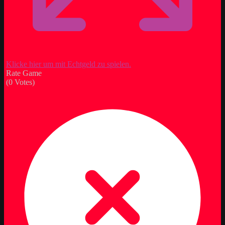
Klicke hier um mit Echtgeld zu spielen.
Rate Game
(
0
Votes)