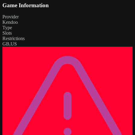
Game Information
Provider
Kendoo
Type
Slots
Restrictions
GB,US