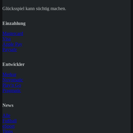
Glücksspiel kann süchtig machen.
Einzahlung
Mastercard
Visa
Apple Pay
Paysafe
Entwickler
Merkur
Novomatic
Play'n Go
Pragmatic
News
Alle
Fußball
eSport
Tipps