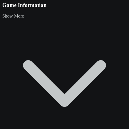
Game Information
Show More