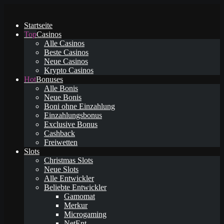
Startseite
Casinos
Alle Casinos
Beste Casinos
Neue Casinos
Krypto Casinos
Bonuses
Alle Bonis
Neue Bonis
Boni ohne Einzahlung
Einzahlungsbonus
Exclusive Bonus
Cashback
Freiwetten
Slots
Christmas Slots
Neue Slots
Alle Entwickler
Beliebte Entwickler
Gamomat
Merkur
Microgaming
NetEnt