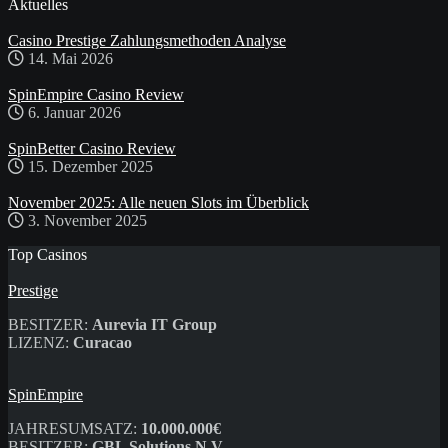
Aktuelles
Casino Prestige Zahlungsmethoden Analyse
14. Mai 2026
SpinEmpire Casino Review
6. Januar 2026
SpinBetter Casino Review
15. Dezember 2025
November 2025: Alle neuen Slots im Überblick
3. November 2025
Top Casinos
Prestige
BESITZER:
Aurevia IT Group
LIZENZ:
Curacao
SpinEmpire
JAHRESUMSATZ:
10.000.000€
BESITZER:
GBL Solutions N.V.