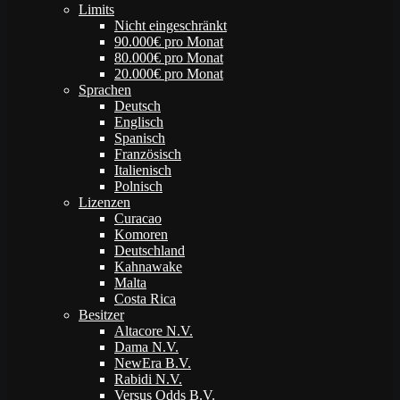
Limits
Nicht eingeschränkt
90.000€ pro Monat
80.000€ pro Monat
20.000€ pro Monat
Sprachen
Deutsch
Englisch
Spanisch
Französisch
Italienisch
Polnisch
Lizenzen
Curacao
Komoren
Deutschland
Kahnawake
Malta
Costa Rica
Besitzer
Altacore N.V.
Dama N.V.
NewEra B.V.
Rabidi N.V.
Versus Odds B.V.