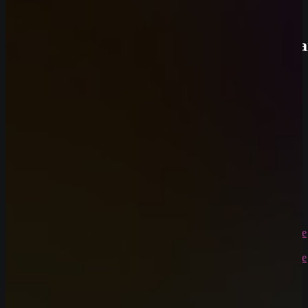
Aktuelle
Kommenta
Eddi
zu
Greedy
Alice
Alex
zu
Dazard
Slot
Release
#0003:
Entdecke
86 Neue
Klicke hier um mit Echtgeld zu spielen.
&
Rate Game
Kommende
(
0
Votes)
Slots -
SlotRelease
zu
Die
Top 8
Slots der
Woche: