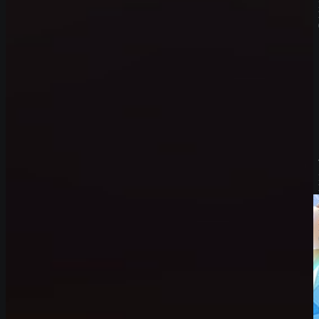
Demo Spiel