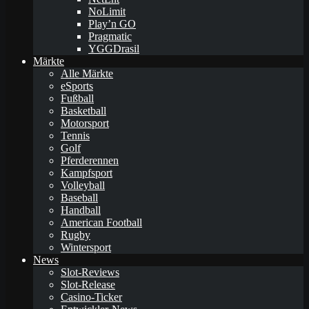
NoLimit
Play’n GO
Pragmatic
YGGDrasil
Märkte
Alle Märkte
eSports
Fußball
Basketball
Motorsport
Tennis
Golf
Pferderennen
Kampfsport
Volleyball
Baseball
Handball
American Football
Rugby
Wintersport
News
Slot-Reviews
Slot-Release
Casino-Ticker