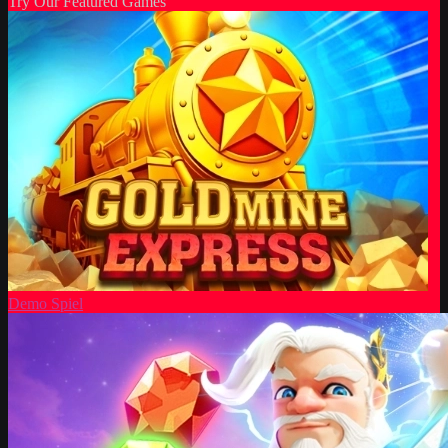
Try Our Featured Games
Demo Spiel