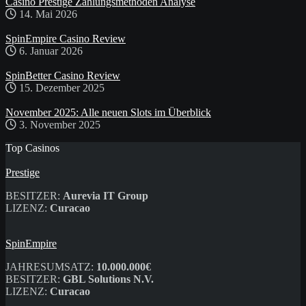
Casino Prestige Zahlungsmethoden Analyse
14. Mai 2026
SpinEmpire Casino Review
6. Januar 2026
SpinBetter Casino Review
15. Dezember 2025
November 2025: Alle neuen Slots im Überblick
3. November 2025
Top Casinos
Prestige
BESITZER:
Aurevia IT Group
LIZENZ:
Curacao
SpinEmpire
JAHRESUMSATZ:
10.000.000€
BESITZER:
GBL Solutions N.V.
LIZENZ:
Curacao