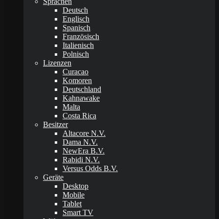
Sprachen
Deutsch
Englisch
Spanisch
Französisch
Italienisch
Polnisch
Lizenzen
Curacao
Komoren
Deutschland
Kahnawake
Malta
Costa Rica
Besitzer
Altacore N.V.
Dama N.V.
NewEra B.V.
Rabidi N.V.
Versus Odds B.V.
Geräte
Desktop
Mobile
Tablet
Smart TV