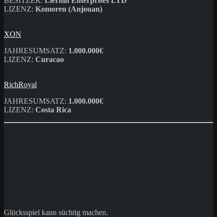
BESITZER:
Liernin Enterprises LTD
LIZENZ:
Komoren (Anjouan)
XON
JAHRESUMSATZ:
1.000.000€
LIZENZ:
Curacao
RichRoyal
JAHRESUMSATZ:
1.000.000€
LIZENZ:
Costa Rica
Glücksspiel kann süchtig machen.