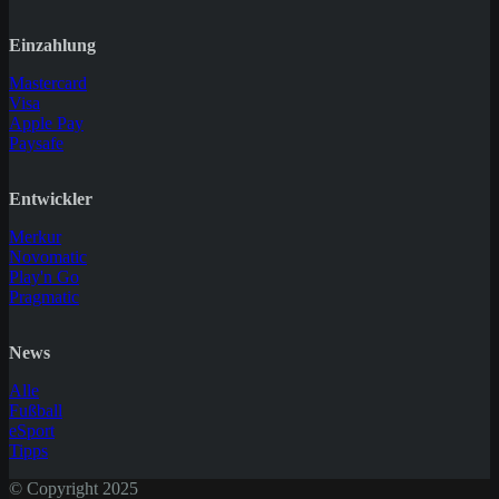
Einzahlung
Mastercard
Visa
Apple Pay
Paysafe
Entwickler
Merkur
Novomatic
Play'n Go
Pragmatic
News
Alle
Fußball
eSport
Tipps
© Copyright 2025