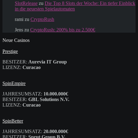
SlotRelease
zu
Die Top 8 Slots der Woche: Ein tiefer Einblick
in die neuesten Spielautomaten
rami
zu
CryptoRush
Jens
zu
CryptoRush: 200% bis zu 2.500€
Neue Casinos
Prestige
BESITZER:
Aurevia IT Group
LIZENZ:
Curacao
SpinEmpire
JAHRESUMSATZ:
10.000.000€
BESITZER:
GBL Solutions N.V.
LIZENZ:
Curacao
SpinBetter
JAHRESUMSATZ:
20.000.000€
BESITZER:
Sprut Group B.V.