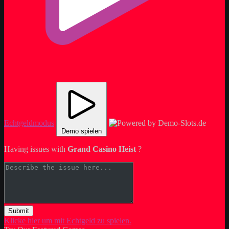
Echtgeldmodus
Demo spielen
Having issues with
Grand Casino Heist
?
Submit
Klicke hier um mit Echtgeld zu spielen.