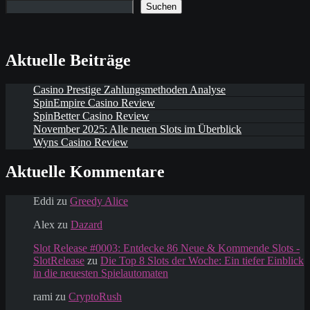
Suchen
Aktuelle Beiträge
Casino Prestige Zahlungsmethoden Analyse
SpinEmpire Casino Review
SpinBetter Casino Review
November 2025: Alle neuen Slots im Überblick
Wyns Casino Review
Aktuelle Kommentare
Eddi
zu
Greedy Alice
Alex
zu
Dazard
Slot Release #0003: Entdecke 86 Neue & Kommende Slots -
SlotRelease
zu
Die Top 8 Slots der Woche: Ein tiefer Einblick
in die neuesten Spielautomaten
rami
zu
CryptoRush