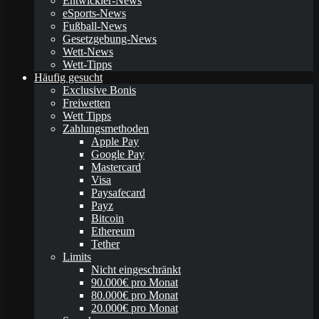
Entwickler-News
eSports-News
Fußball-News
Gesetzgebung-News
Wett-News
Wett-Tipps
Häufig gesucht
Exclusive Bonis
Freiwetten
Wett Tipps
Zahlungsmethoden
Apple Pay
Google Pay
Mastercard
Visa
Paysafecard
Payz
Bitcoin
Ethereum
Tether
Limits
Nicht eingeschränkt
90.000€ pro Monat
80.000€ pro Monat
20.000€ pro Monat