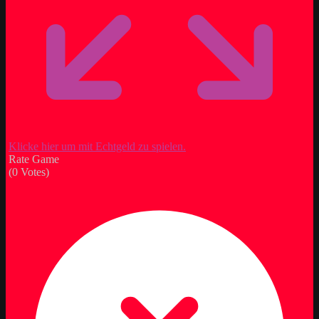
Klicke hier um mit Echtgeld zu spielen.
Rate Game
(
0
Votes)