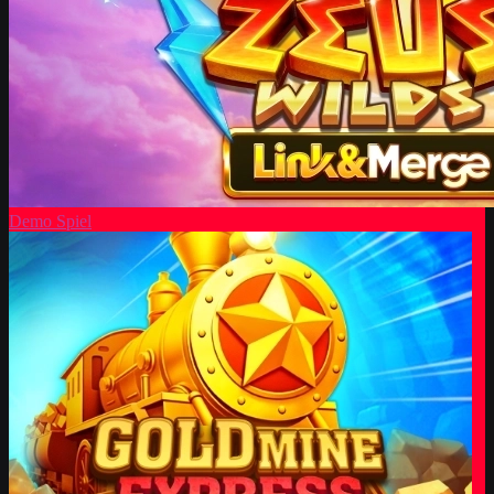
Demo Spiel