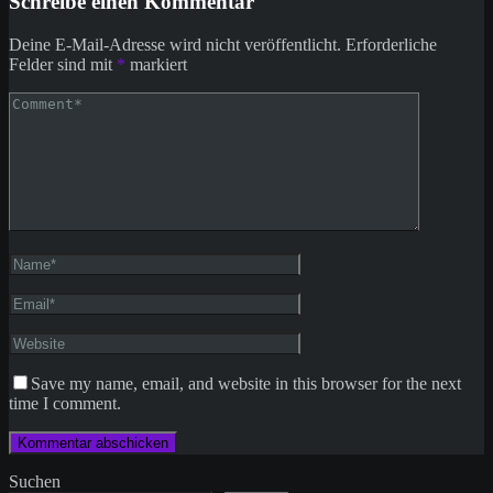
Schreibe einen Kommentar
Deine E-Mail-Adresse wird nicht veröffentlicht.
Erforderliche
Felder sind mit
*
markiert
Save my name, email, and website in this browser for the next
time I comment.
Suchen