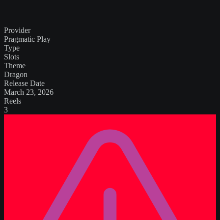
Provider
Pragmatic Play
Type
Slots
Theme
Dragon
Release Date
March 23, 2026
Reels
3