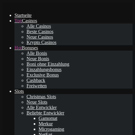
Startseite
Casinos
Alle Casinos
Beste Casinos
Neue Casinos
Krypto Casinos
Bonuses
Alle Bonis
Neue Bonis
Boni ohne Einzahlung
Einzahlungsbonus
Exclusive Bonus
Cashback
Freiwetten
Slots
Christmas Slots
Neue Slots
Alle Entwickler
Beliebte Entwickler
Gamomat
Merkur
Microgaming
NetEnt