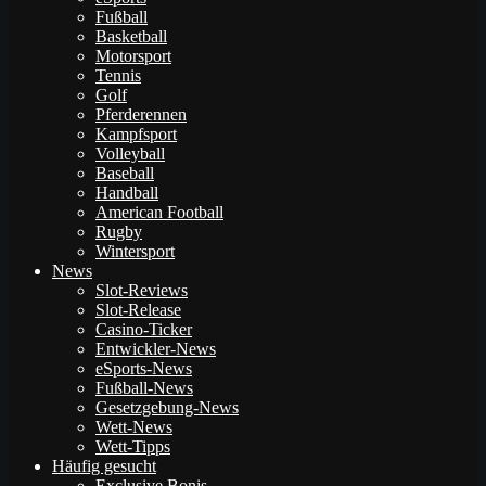
Fußball
Basketball
Motorsport
Tennis
Golf
Pferderennen
Kampfsport
Volleyball
Baseball
Handball
American Football
Rugby
Wintersport
News
Slot-Reviews
Slot-Release
Casino-Ticker
Entwickler-News
eSports-News
Fußball-News
Gesetzgebung-News
Wett-News
Wett-Tipps
Häufig gesucht
Exclusive Bonis