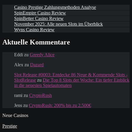
Casino Prestige Zahlungsmethoden Analyse
SpinEmpire Casino Review
SpinBetter Casino Review
November 2025: Alle neuen Slots im Überblick
Wyns Casino Review
Aktuelle Kommentare
Eddi
zu
Greedy Alice
Alex
zu
Dazard
Slot Release #0003: Entdecke 86 Neue & Kommende Slots -
SlotRelease
zu
Die Top 8 Slots der Woche: Ein tiefer Einblick
in die neuesten Spielautomaten
rami
zu
CryptoRush
Jens
zu
CryptoRush: 200% bis zu 2.500€
Neue Casinos
Prestige