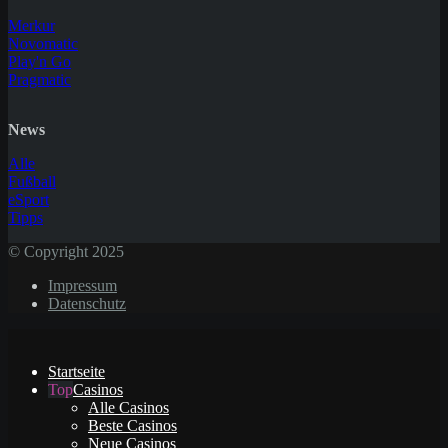
Merkur
Novomatic
Play'n Go
Pragmatic
News
Alle
Fußball
eSport
Tipps
© Copyright 2025
Impressum
Datenschutz
Startseite
Casinos
Alle Casinos
Beste Casinos
Neue Casinos