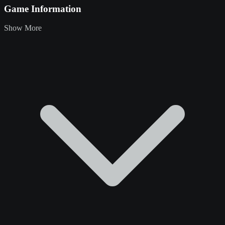
Game Information
Show More