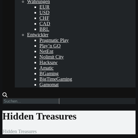
Währungen
EUR
USD
CHF
CAD
BRL
Entwickler
Pragmatic Play
Play’n GO
NetEnt
Nolimit City
Hacksaw
Amatic
BGaming
BigTimeGaming
Gamomat
Hidden Treasures
Hidden Treasures