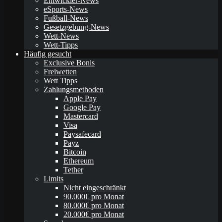
Entwickler-News
eSports-News
Fußball-News
Gesetzgebung-News
Wett-News
Wett-Tipps
Häufig gesucht
Exclusive Bonis
Freiwetten
Wett Tipps
Zahlungsmethoden
Apple Pay
Google Pay
Mastercard
Visa
Paysafecard
Payz
Bitcoin
Ethereum
Tether
Limits
Nicht eingeschränkt
90.000€ pro Monat
80.000€ pro Monat
20.000€ pro Monat