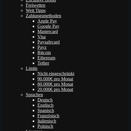
Freiwetten
Wett Tipps
Zahlungsmethoden
Apple Pay
Google Pay
Mastercard
Visa
Paysafecard
Payz
Bitcoin
Ethereum
Tether
Limits
Nicht eingeschränkt
90.000€ pro Monat
80.000€ pro Monat
20.000€ pro Monat
Sprachen
Deutsch
Englisch
Spanisch
Französisch
Italienisch
Polnisch