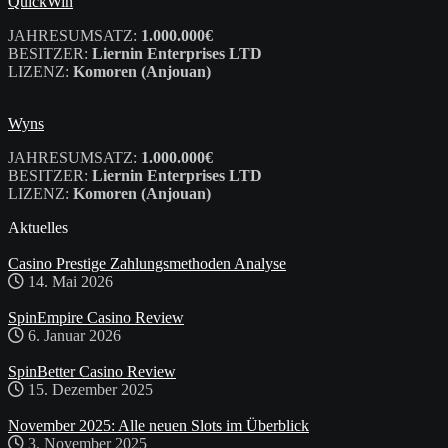
QuickWin
JAHRESUMSATZ:
1.000.000€
BESITZER:
Liernin Enterprises LTD
LIZENZ:
Komoren (Anjouan)
Wyns
JAHRESUMSATZ:
1.000.000€
BESITZER:
Liernin Enterprises LTD
LIZENZ:
Komoren (Anjouan)
Aktuelles
Casino Prestige Zahlungsmethoden Analyse
14. Mai 2026
SpinEmpire Casino Review
6. Januar 2026
SpinBetter Casino Review
15. Dezember 2025
November 2025: Alle neuen Slots im Überblick
3. November 2025