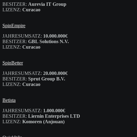
BESITZER:
Aurevia IT Group
LIZENZ:
Curacao
SpinEmpire
JAHRESUMSATZ:
10.000.000€
BESITZER:
GBL Solutions N.V.
LIZENZ:
Curacao
SpinBetter
JAHRESUMSATZ:
20.000.000€
BESITZER:
Sprut Group B.V.
LIZENZ:
Curacao
Betista
JAHRESUMSATZ:
1.000.000€
BESITZER:
Liernin Enterprises LTD
LIZENZ:
Komoren (Anjouan)