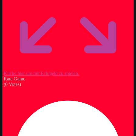
Klicke hier um mit Echtgeld zu spielen.
Rate Game
(
0
Votes)