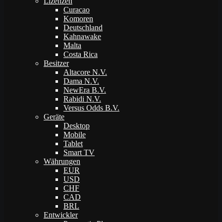
Lizenzen
Curacao
Komoren
Deutschland
Kahnawake
Malta
Costa Rica
Besitzer
Altacore N.V.
Dama N.V.
NewEra B.V.
Rabidi N.V.
Versus Odds B.V.
Geräte
Desktop
Mobile
Tablet
Smart TV
Währungen
EUR
USD
CHF
CAD
BRL
Entwickler