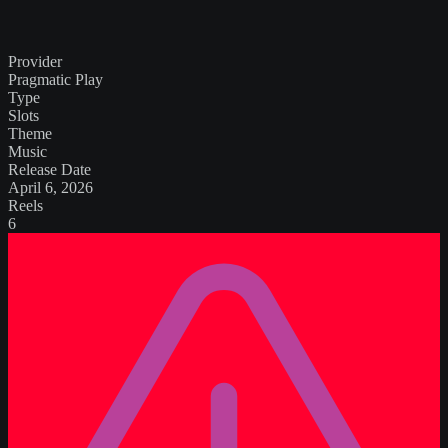
Provider
Pragmatic Play
Type
Slots
Theme
Music
Release Date
April 6, 2026
Reels
6