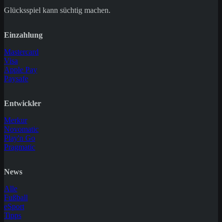
Glücksspiel kann süchtig machen.
Einzahlung
Mastercard
Visa
Apple Pay
Paysafe
Entwickler
Merkur
Novomatic
Play'n Go
Pragmatic
News
Alle
Fußball
eSport
Tipps