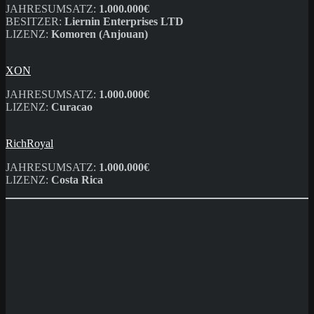
JAHRESUMSATZ:
1.000.000€
BESITZER:
Liernin Enterprises LTD
LIZENZ:
Komoren (Anjouan)
XON
JAHRESUMSATZ:
1.000.000€
LIZENZ:
Curacao
RichRoyal
JAHRESUMSATZ:
1.000.000€
LIZENZ:
Costa Rica