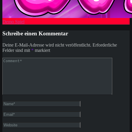
Demo Spiel
Schreibe einen Kommentar
Deine E-Mail-Adresse wird nicht veröffentlicht.
Erforderliche
Felder sind mit
*
markiert