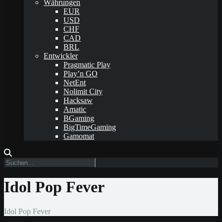
Währungen
EUR
USD
CHF
CAD
BRL
Entwickler
Pragmatic Play
Play’n GO
NetEnt
Nolimit City
Hacksaw
Amatic
BGaming
BigTimeGaming
Gamomat
Idol Pop Fever
Idol Pop Fever