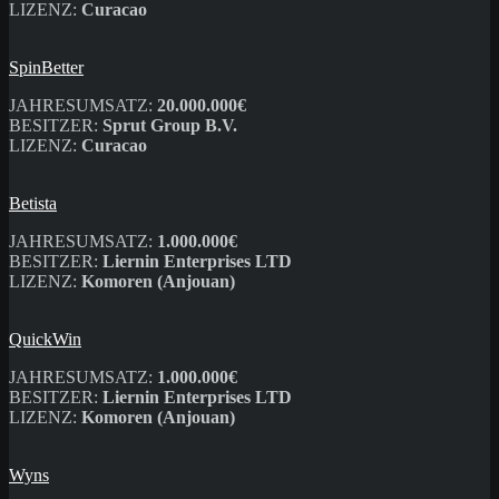
LIZENZ:
Curacao
SpinBetter
JAHRESUMSATZ:
20.000.000€
BESITZER:
Sprut Group B.V.
LIZENZ:
Curacao
Betista
JAHRESUMSATZ:
1.000.000€
BESITZER:
Liernin Enterprises LTD
LIZENZ:
Komoren (Anjouan)
QuickWin
JAHRESUMSATZ:
1.000.000€
BESITZER:
Liernin Enterprises LTD
LIZENZ:
Komoren (Anjouan)
Wyns