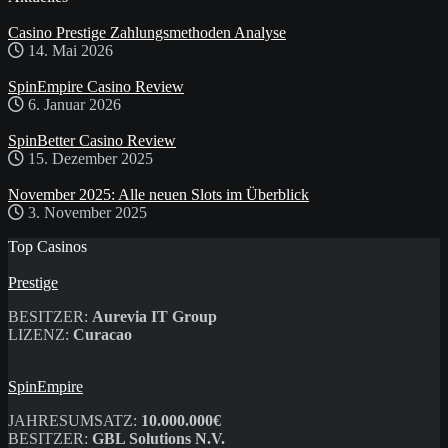
Casino Prestige Zahlungsmethoden Analyse
14. Mai 2026
SpinEmpire Casino Review
6. Januar 2026
SpinBetter Casino Review
15. Dezember 2025
November 2025: Alle neuen Slots im Überblick
3. November 2025
Top Casinos
Prestige
BESITZER:
Aurevia IT Group
LIZENZ:
Curacao
SpinEmpire
JAHRESUMSATZ:
10.000.000€
BESITZER:
GBL Solutions N.V.