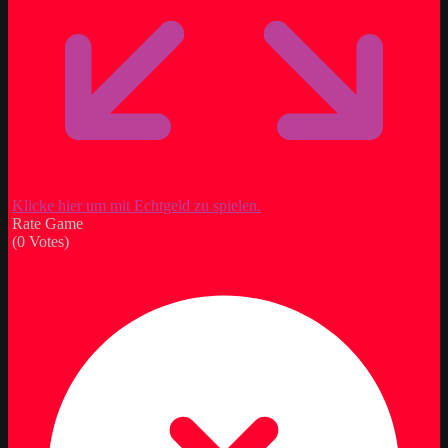
Klicke hier um mit Echtgeld zu spielen.
Rate Game
(
0
Votes)