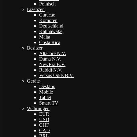
Polnisch
Lizenzen
Curacao
Komoren
Deutschland
Kahnawake
Malta
Costa Rica
Besitzer
Altacore N.V.
Dama N.V.
NewEra B.V.
Rabidi N.V.
Versus Odds B.V.
Geräte
Desktop
Mobile
Tablet
Smart TV
Währungen
EUR
USD
CHF
CAD
BRL