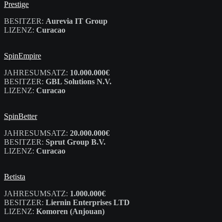
Prestige
BESITZER:
Aurevia IT Group
LIZENZ:
Curacao
SpinEmpire
JAHRESUMSATZ:
10.000.000€
BESITZER:
GBL Solutions N.V.
LIZENZ:
Curacao
SpinBetter
JAHRESUMSATZ:
20.000.000€
BESITZER:
Sprut Group B.V.
LIZENZ:
Curacao
Betista
JAHRESUMSATZ:
1.000.000€
BESITZER:
Liernin Enterprises LTD
LIZENZ:
Komoren (Anjouan)