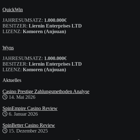
QuickWin
JAHRESUMSATZ:
1.000.000€
BESITZER:
Liernin Enterprises LTD
LIZENZ:
Komoren (Anjouan)
Wyns
JAHRESUMSATZ:
1.000.000€
BESITZER:
Liernin Enterprises LTD
LIZENZ:
Komoren (Anjouan)
Aktuelles
Casino Prestige Zahlungsmethoden Analyse
14. Mai 2026
SpinEmpire Casino Review
6. Januar 2026
SpinBetter Casino Review
15. Dezember 2025