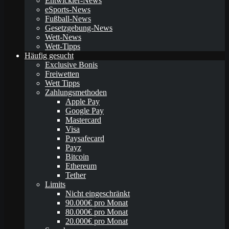
Entwickler-News
eSports-News
Fußball-News
Gesetzgebung-News
Wett-News
Wett-Tipps
Häufig gesucht
Exclusive Bonis
Freiwetten
Wett Tipps
Zahlungsmethoden
Apple Pay
Google Pay
Mastercard
Visa
Paysafecard
Payz
Bitcoin
Ethereum
Tether
Limits
Nicht eingeschränkt
90.000€ pro Monat
80.000€ pro Monat
20.000€ pro Monat