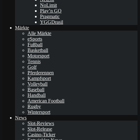
NoLimit
Play’n GO
Pragmatic
YGGDrasil
Märkte
Alle Märkte
eSports
Fußball
Basketball
Motorsport
Tennis
Golf
Pferderennen
Kampfsport
Volleyball
Baseball
Handball
American Football
Rugby
Wintersport
News
Slot-Reviews
Slot-Release
Casino-Ticker