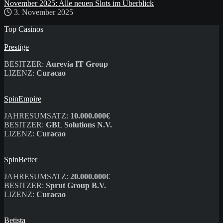
November 2025: Alle neuen Slots im Überblick
3. November 2025
Top Casinos
Prestige
BESITZER:
Aurevia IT Group
LIZENZ:
Curacao
SpinEmpire
JAHRESUMSATZ:
10.000.000€
BESITZER:
GBL Solutions N.V.
LIZENZ:
Curacao
SpinBetter
JAHRESUMSATZ:
20.000.000€
BESITZER:
Sprut Group B.V.
LIZENZ:
Curacao
Betista