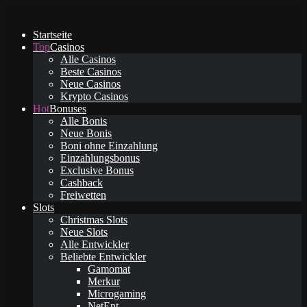
Startseite
Casinos
Alle Casinos
Beste Casinos
Neue Casinos
Krypto Casinos
Bonuses
Alle Bonis
Neue Bonis
Boni ohne Einzahlung
Einzahlungsbonus
Exclusive Bonus
Cashback
Freiwetten
Slots
Christmas Slots
Neue Slots
Alle Entwickler
Beliebte Entwickler
Gamomat
Merkur
Microgaming
NetEnt