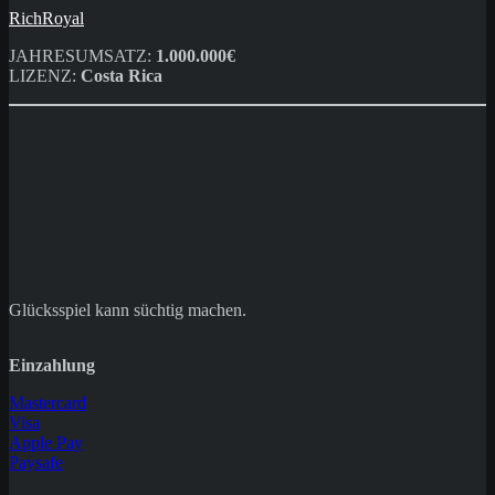
RichRoyal
JAHRESUMSATZ:
1.000.000€
LIZENZ:
Costa Rica
Glücksspiel kann süchtig machen.
Einzahlung
Mastercard
Visa
Apple Pay
Paysafe