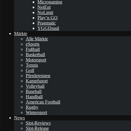
Microgaming
NetEnt
NoLimit
Play’n GO
Pragmatic
YGGDrasil
Märkte
Alle Märkte
eSports
Fußball
Basketball
Motorsport
Tennis
Golf
Pferderennen
Kampfsport
Volleyball
Baseball
Handball
American Football
Rugby
Wintersport
News
Slot-Reviews
Slot-Release