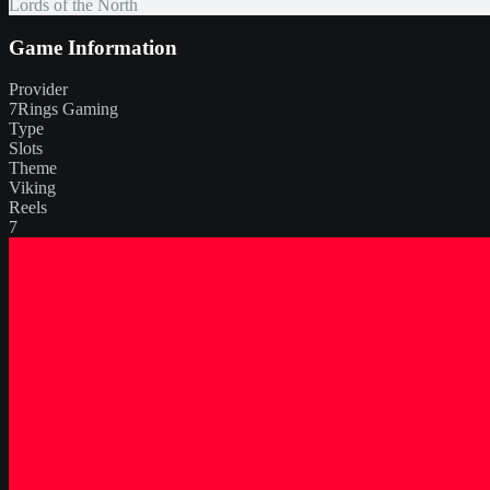
Lords of the North
Game Information
Provider
7Rings Gaming
Type
Slots
Theme
Viking
Reels
7