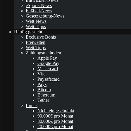
Entwickler-News
eSports-News
Fußball-News
Gesetzgebung-News
Wett-News
Wett-Tipps
Häufig gesucht
Exclusive Bonis
Freiwetten
Wett Tipps
Zahlungsmethoden
Apple Pay
Google Pay
Mastercard
Visa
Paysafecard
Payz
Bitcoin
Ethereum
Tether
Limits
Nicht eingeschränkt
90.000€ pro Monat
80.000€ pro Monat
20.000€ pro Monat