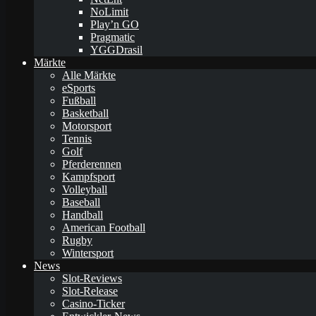
NoLimit
Play’n GO
Pragmatic
YGGDrasil
Märkte
Alle Märkte
eSports
Fußball
Basketball
Motorsport
Tennis
Golf
Pferderennen
Kampfsport
Volleyball
Baseball
Handball
American Football
Rugby
Wintersport
News
Slot-Reviews
Slot-Release
Casino-Ticker