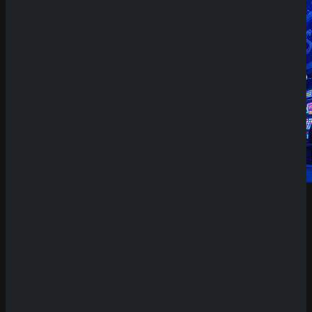
Demo Spiel
Schreibe einen Kommentar
Deine E-Mail-Adresse wird nicht
veröffentlicht.
Erforderliche Felder sind mit
*
markiert