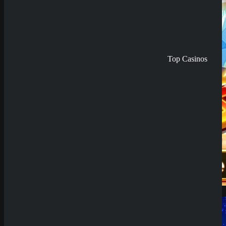
2025
November 2025: All
neuen Slots im
Überblick
3. November
2025
Top Casinos
Demo Spiel