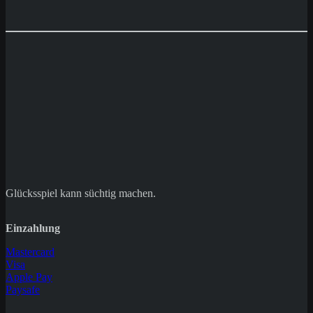
Glücksspiel kann süchtig machen.
Einzahlung
Mastercard
Visa
Apple Pay
Paysafe