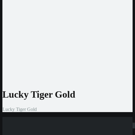
EUR
USD
CHF
CAD
BRL
Entwickler
Pragmatic Play
Play’n GO
NetEnt
Nolimit City
Hacksaw
Amatic
BGaming
BigTimeGaming
Gamomat
Lucky Tiger Gold
Lucky Tiger Gold
Suchen
Game Information