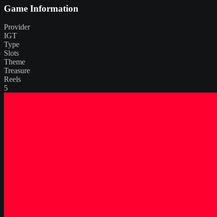
Game Information
Provider
IGT
Type
Slots
Theme
Treasure
Reels
5