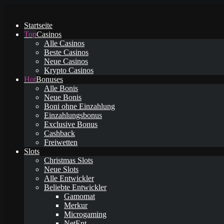
Startseite
Casinos
Alle Casinos
Beste Casinos
Neue Casinos
Krypto Casinos
Bonuses
Alle Bonis
Neue Bonis
Boni ohne Einzahlung
Einzahlungsbonus
Exclusive Bonus
Cashback
Freiwetten
Slots
Christmas Slots
Neue Slots
Alle Entwickler
Beliebte Entwickler
Gamomat
Merkur
Microgaming
NetEnt