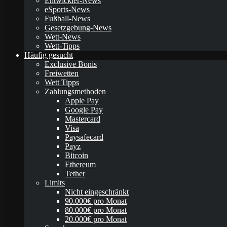
Entwickler-News
eSports-News
Fußball-News
Gesetzgebung-News
Wett-News
Wett-Tipps
Häufig gesucht
Exclusive Bonis
Freiwetten
Wett Tipps
Zahlungsmethoden
Apple Pay
Google Pay
Mastercard
Visa
Paysafecard
Payz
Bitcoin
Ethereum
Tether
Limits
Nicht eingeschränkt
90.000€ pro Monat
80.000€ pro Monat
20.000€ pro Monat