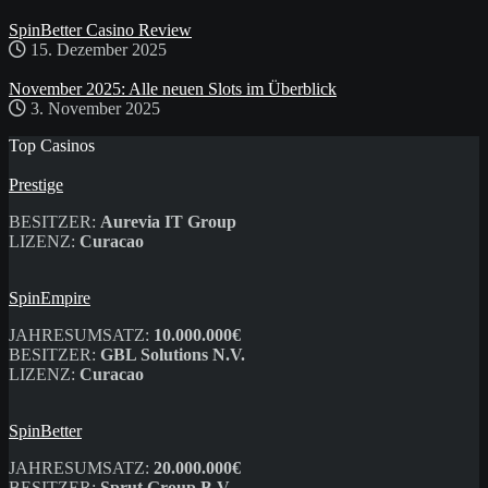
SpinBetter Casino Review
15. Dezember 2025
November 2025: Alle neuen Slots im Überblick
3. November 2025
Top Casinos
Prestige
BESITZER:
Aurevia IT Group
LIZENZ:
Curacao
SpinEmpire
JAHRESUMSATZ:
10.000.000€
BESITZER:
GBL Solutions N.V.
LIZENZ:
Curacao
SpinBetter
JAHRESUMSATZ:
20.000.000€
BESITZER:
Sprut Group B.V.