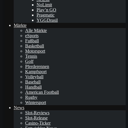
NoLimit
Play’n GO
Pragmatic
YGGDrasil
Märkte
Alle Märkte
eSports
Fußball
Basketball
Motorsport
Tennis
Golf
Pferderennen
Kampfsport
Volleyball
Baseball
Handball
American Football
Rugby
Wintersport
News
Slot-Reviews
Slot-Release
Casino-Ticker