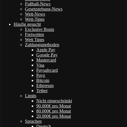
Fußball-News
Gesetzgebung-News
Wett-News
Wett-Tipps
Häufig gesucht
Exclusive Bonis
Freiwetten
Wett Tipps
Zahlungsmethoden
Apple Pay
Google Pay
Mastercard
Visa
Paysafecard
Payz
Bitcoin
Ethereum
Tether
Limits
Nicht eingeschränkt
90.000€ pro Monat
80.000€ pro Monat
20.000€ pro Monat
Sprachen
Deutsch