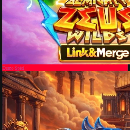
Demo Spiel