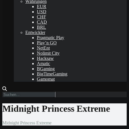
Währungen
EUR
USD
CHF
CAD
BRL
Entwickler
Pragmatic Play
Play’n GO
NetEnt
Nolimit City
Hacksaw
Amatic
BGaming
BigTimeGaming
Gamomat
Midnight Princess Extreme
Midnight Princess Extreme