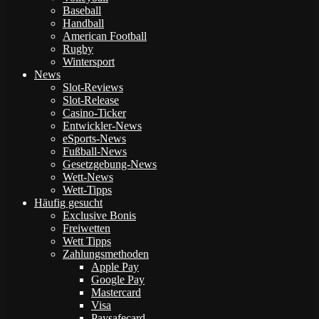
Baseball
Handball
American Football
Rugby
Wintersport
News
Slot-Reviews
Slot-Release
Casino-Ticker
Entwickler-News
eSports-News
Fußball-News
Gesetzgebung-News
Wett-News
Wett-Tipps
Häufig gesucht
Exclusive Bonis
Freiwetten
Wett Tipps
Zahlungsmethoden
Apple Pay
Google Pay
Mastercard
Visa
Paysafecard