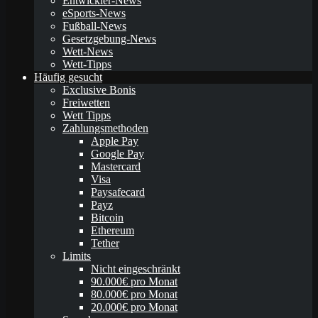
Entwickler-News
eSports-News
Fußball-News
Gesetzgebung-News
Wett-News
Wett-Tipps
Häufig gesucht
Exclusive Bonis
Freiwetten
Wett Tipps
Zahlungsmethoden
Apple Pay
Google Pay
Mastercard
Visa
Paysafecard
Payz
Bitcoin
Ethereum
Tether
Limits
Nicht eingeschränkt
90.000€ pro Monat
80.000€ pro Monat
20.000€ pro Monat