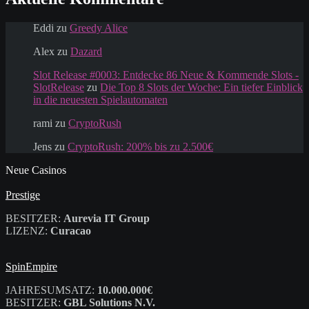
Eddi
zu
Greedy Alice
Alex
zu
Dazard
Slot Release #0003: Entdecke 86 Neue & Kommende Slots -
SlotRelease
zu
Die Top 8 Slots der Woche: Ein tiefer Einblick
in die neuesten Spielautomaten
rami
zu
CryptoRush
Jens
zu
CryptoRush: 200% bis zu 2.500€
Neue Casinos
Prestige
BESITZER:
Aurevia IT Group
LIZENZ:
Curacao
SpinEmpire
JAHRESUMSATZ:
10.000.000€
BESITZER:
GBL Solutions N.V.