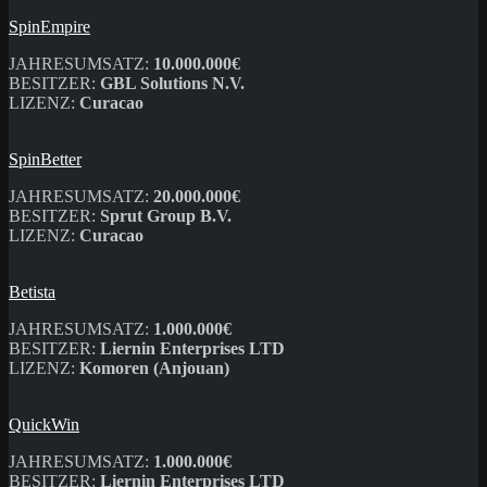
SpinEmpire
JAHRESUMSATZ:
10.000.000€
BESITZER:
GBL Solutions N.V.
LIZENZ:
Curacao
SpinBetter
JAHRESUMSATZ:
20.000.000€
BESITZER:
Sprut Group B.V.
LIZENZ:
Curacao
Betista
JAHRESUMSATZ:
1.000.000€
BESITZER:
Liernin Enterprises LTD
LIZENZ:
Komoren (Anjouan)
QuickWin
JAHRESUMSATZ:
1.000.000€
BESITZER:
Liernin Enterprises LTD