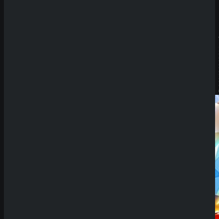
Demo Spiel
Aktuelles
Casino Prestige
Zahlungsmethoden
Analyse
14. Mai 2026
SpinEmpire Casino
Review
6. Januar 2026
SpinBetter Casino
Review
15. Dezember