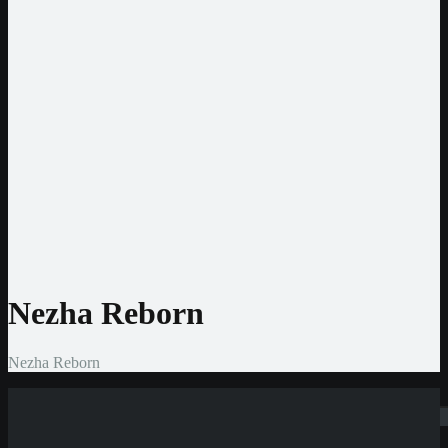
EUR
USD
CHF
CAD
BRL
Entwickler
Pragmatic Play
Play’n GO
NetEnt
Nolimit City
Hacksaw
Amatic
BGaming
BigTimeGaming
Gamomat
Nezha Reborn
Nezha Reborn
Suchen
Game Information