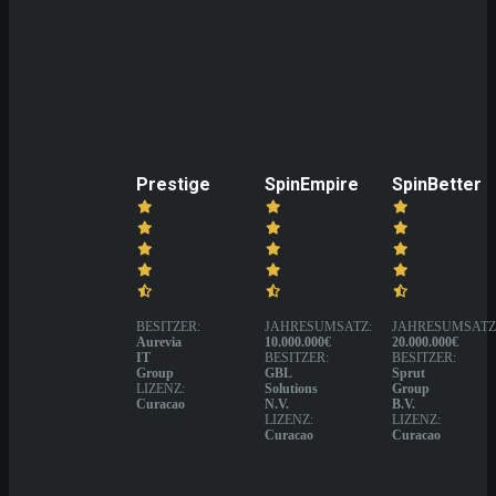
Save my name, email, and website in this
browser for the next time I comment.
Prestige
SpinEmpire
SpinBetter
BESITZER:
JAHRESUMSATZ:
JAHRESUMSATZ
Aurevia
10.000.000€
20.000.000€
IT
BESITZER:
BESITZER:
Group
GBL
Sprut
LIZENZ:
Solutions
Group
Curacao
N.V.
B.V.
LIZENZ:
LIZENZ:
Curacao
Curacao