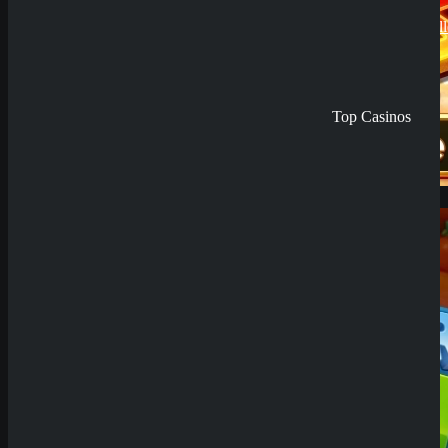
2025
November 2025: All
neuen Slots im
Überblick
3. November
2025
Top Casinos
Demo Spiel