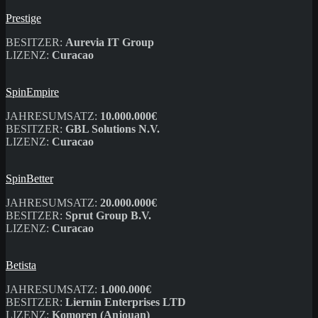
Prestige
BESITZER:
Aurevia IT Group
LIZENZ:
Curacao
SpinEmpire
JAHRESUMSATZ:
10.000.000€
BESITZER:
GBL Solutions N.V.
LIZENZ:
Curacao
SpinBetter
JAHRESUMSATZ:
20.000.000€
BESITZER:
Sprut Group B.V.
LIZENZ:
Curacao
Betista
JAHRESUMSATZ:
1.000.000€
BESITZER:
Liernin Enterprises LTD
LIZENZ:
Komoren (Anjouan)