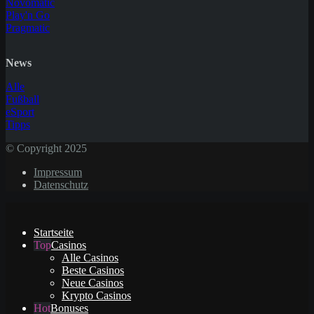
Novomatic
Play'n Go
Pragmatic
News
Alle
Fußball
eSport
Tipps
© Copyright 2025
Impressum
Datenschutz
Startseite
Casinos
Alle Casinos
Beste Casinos
Neue Casinos
Krypto Casinos
Bonuses