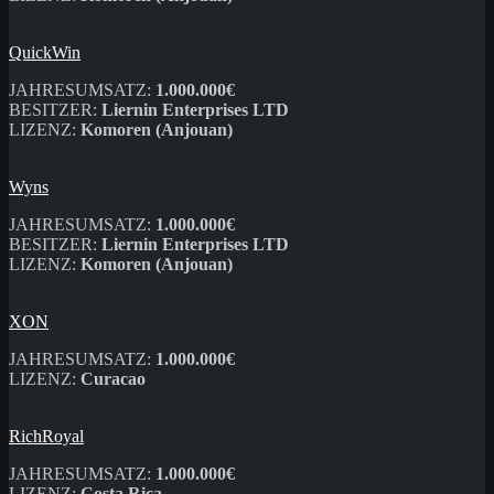
QuickWin
JAHRESUMSATZ:
1.000.000€
BESITZER:
Liernin Enterprises LTD
LIZENZ:
Komoren (Anjouan)
Wyns
JAHRESUMSATZ:
1.000.000€
BESITZER:
Liernin Enterprises LTD
LIZENZ:
Komoren (Anjouan)
XON
JAHRESUMSATZ:
1.000.000€
LIZENZ:
Curacao
RichRoyal
JAHRESUMSATZ:
1.000.000€
LIZENZ:
Costa Rica