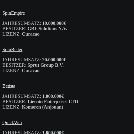
SpinEmpire
JAHRESUMSATZ:
10.000.000€
BESITZER:
GBL Solutions N.V.
LIZENZ:
Curacao
SpinBetter
JAHRESUMSATZ:
20.000.000€
BESITZER:
Sprut Group B.V.
LIZENZ:
Curacao
Betista
JAHRESUMSATZ:
1.000.000€
BESITZER:
Liernin Enterprises LTD
LIZENZ:
Komoren (Anjouan)
QuickWin
JAHRESUMSATZ:
1.000.000€