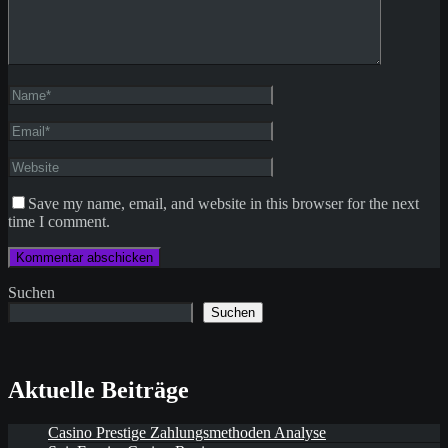
Save my name, email, and website in this browser for the next
time I comment.
Suchen
Suchen
Aktuelle Beiträge
Casino Prestige Zahlungsmethoden Analyse