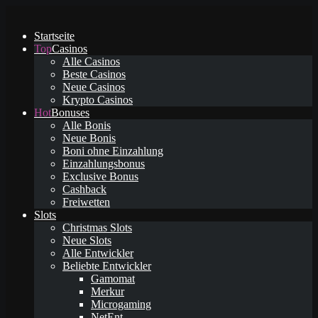
Startseite
Casinos
Alle Casinos
Beste Casinos
Neue Casinos
Krypto Casinos
Bonuses
Alle Bonis
Neue Bonis
Boni ohne Einzahlung
Einzahlungsbonus
Exclusive Bonus
Cashback
Freiwetten
Slots
Christmas Slots
Neue Slots
Alle Entwickler
Beliebte Entwickler
Gamomat
Merkur
Microgaming
NetEnt