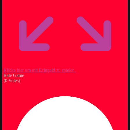
Klicke hier um mit Echtgeld zu spielen.
Rate Game
(
0
Votes)