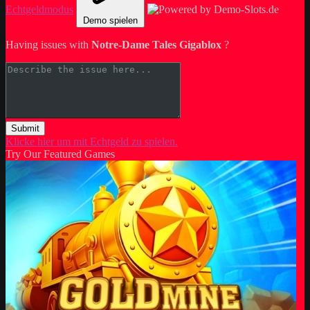
Echtgeldmodus
Demo spielen
Having issues with
Notre-Dame Tales Gigablox
?
Submit
Klicke hier um mit Echtgeld zu spielen.
Try Our Featured Games