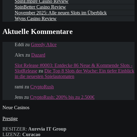
SpinEmpire Casino Review
SpinBetter Casino Review
November 2025: Alle neuen Slots im Überblick
Wyns Casino Review
Aktuelle Kommentare
Eddi
zu
Greedy Alice
Alex
zu
Dazard
Slot Release #0003: Entdecke 86 Neue & Kommende Slots -
SlotRelease
zu
Die Top 8 Slots der Woche: Ein tiefer Einblick
in die neuesten Spielautomaten
rami
zu
CryptoRush
Jens
zu
CryptoRush: 200% bis zu 2.500€
Neue Casinos
Prestige
BESITZER:
Aurevia IT Group
LIZENZ:
Curacao