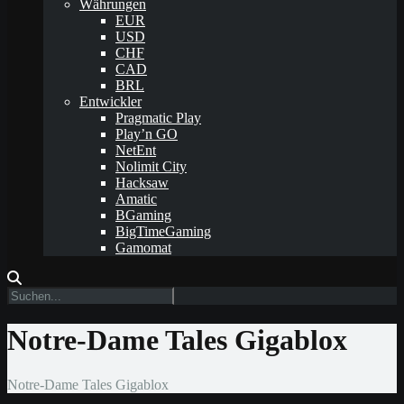
Währungen
EUR
USD
CHF
CAD
BRL
Entwickler
Pragmatic Play
Play’n GO
NetEnt
Nolimit City
Hacksaw
Amatic
BGaming
BigTimeGaming
Gamomat
Notre-Dame Tales Gigablox
Notre-Dame Tales Gigablox