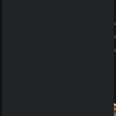
Ein tiefer
Einblick
in die
neuesten
Spielautom
rami
zu
CryptoRus
Jens
zu
CryptoRush
200% bis
zu 2.500€
Neue Casinos