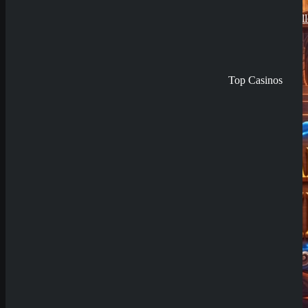
2025
November 2025: All
neuen Slots im
Überblick
3. November
2025
Top Casinos