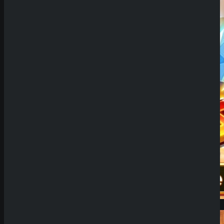
Aktuelles
Casino Prestige
Zahlungsmethoden
Analyse
14. Mai 2026
SpinEmpire Casino
Review
6. Januar 2026
SpinBetter Casino
Demo Spiel
Review
15. Dezember