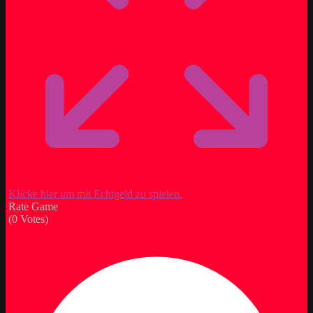
Klicke hier um mit Echtgeld zu spielen.
Rate Game
(
0
Votes)