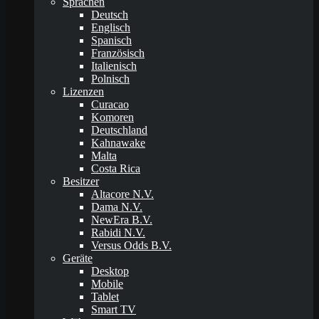
Sprachen
Deutsch
Englisch
Spanisch
Französisch
Italienisch
Polnisch
Lizenzen
Curacao
Komoren
Deutschland
Kahnawake
Malta
Costa Rica
Besitzer
Altacore N.V.
Dama N.V.
NewEra B.V.
Rabidi N.V.
Versus Odds B.V.
Geräte
Desktop
Mobile
Tablet
Smart TV