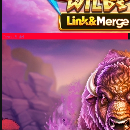
Demo Spiel