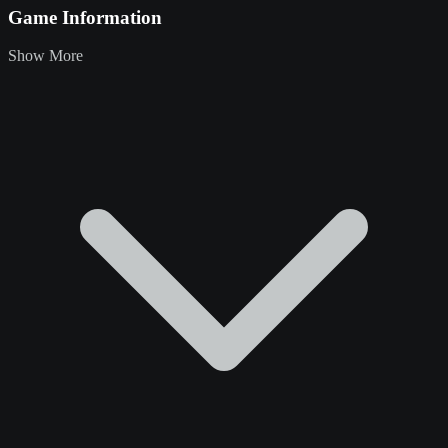
Game Information
Show More