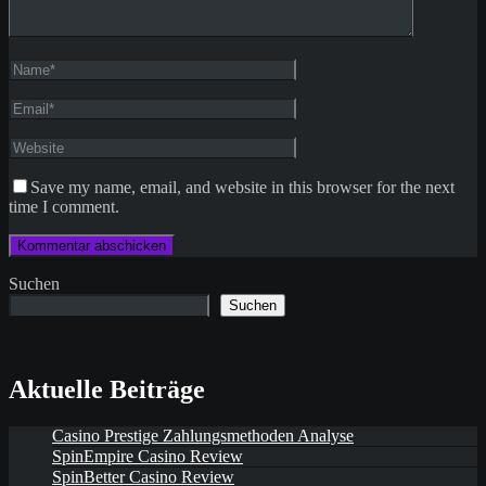
Save my name, email, and website in this browser for the next
time I comment.
Suchen
Suchen
Aktuelle Beiträge
Casino Prestige Zahlungsmethoden Analyse
SpinEmpire Casino Review
SpinBetter Casino Review