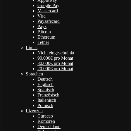
Apple Pay
Google Pay
Mastercard
Visa
Paysafecard
Payz
Bitcoin
Ethereum
Tether
Limits
Nicht eingeschränkt
90.000€ pro Monat
80.000€ pro Monat
20.000€ pro Monat
Sprachen
Deutsch
Englisch
Spanisch
Französisch
Italienisch
Polnisch
Lizenzen
Curacao
Komoren
Deutschland