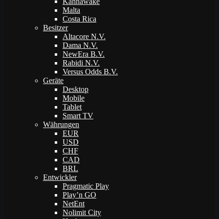
Kahnawake
Malta
Costa Rica
Besitzer
Altacore N.V.
Dama N.V.
NewEra B.V.
Rabidi N.V.
Versus Odds B.V.
Geräte
Desktop
Mobile
Tablet
Smart TV
Währungen
EUR
USD
CHF
CAD
BRL
Entwickler
Pragmatic Play
Play’n GO
NetEnt
Nolimit City