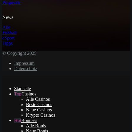
Pragmatic
News
Alle
Fußball
eSport
Tipps
© Copyright 2025
Impressum
Datenschutz
Startseite
Casinos
Alle Casinos
Beste Casinos
Neue Casinos
Krypto Casinos
Bonuses
Alle Bonis
Neue Bonis