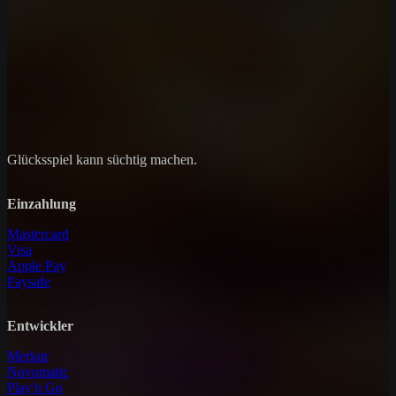
Glücksspiel kann süchtig machen.
Einzahlung
Mastercard
Visa
Apple Pay
Paysafe
Entwickler
Merkur
Novomatic
Play'n Go