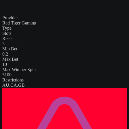
Provider
Red Tiger Gaming
Type
Slots
Reels
5
Min Bet
0.2
Max Bet
10
Max Win per Spin
5100
Restrictions
AU,CA,GB