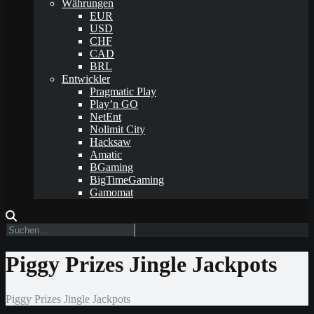
Währungen
EUR
USD
CHF
CAD
BRL
Entwickler
Pragmatic Play
Play’n GO
NetEnt
Nolimit City
Hacksaw
Amatic
BGaming
BigTimeGaming
Gamomat
Piggy Prizes Jingle Jackpots
Piggy Prizes Jingle Jackpots