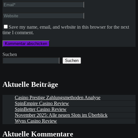
Save my name, email, and website in this browser for the next
time I comment.
Suchen
Suchen
Aktuelle Beiträge
Casino Prestige Zahlungsmethoden Analyse
SpinEmpire Casino Review
SpinBetter Casino Review
November 2025: Alle neuen Slots im Überblick
Wyns Casino Review
Aktuelle Kommentare