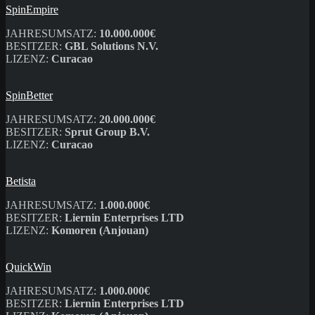
SpinEmpire
JAHRESUMSATZ:
10.000.000€
BESITZER:
GBL Solutions N.V.
LIZENZ:
Curacao
SpinBetter
JAHRESUMSATZ:
20.000.000€
BESITZER:
Sprut Group B.V.
LIZENZ:
Curacao
Betista
JAHRESUMSATZ:
1.000.000€
BESITZER:
Liernin Enterprises LTD
LIZENZ:
Komoren (Anjouan)
QuickWin
JAHRESUMSATZ:
1.000.000€
BESITZER:
Liernin Enterprises LTD