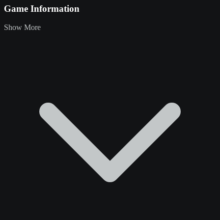
Game Information
Show More