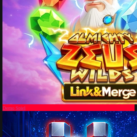
Demo Spiel