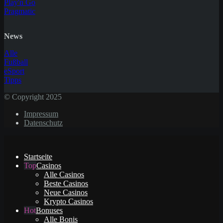
Play'n Go
Pragmatic
News
Alle
Fußball
eSport
Tipps
© Copyright 2025
Impressum
Datenschutz
Startseite
Casinos
Alle Casinos
Beste Casinos
Neue Casinos
Krypto Casinos
Bonuses
Alle Bonis