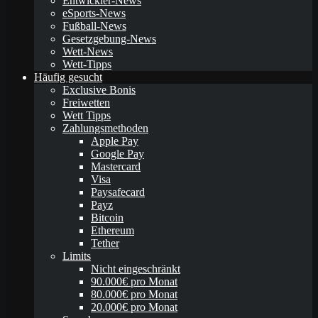
Entwickler-News
eSports-News
Fußball-News
Gesetzgebung-News
Wett-News
Wett-Tipps
Häufig gesucht
Exclusive Bonis
Freiwetten
Wett Tipps
Zahlungsmethoden
Apple Pay
Google Pay
Mastercard
Visa
Paysafecard
Payz
Bitcoin
Ethereum
Tether
Limits
Nicht eingeschränkt
90.000€ pro Monat
80.000€ pro Monat
20.000€ pro Monat