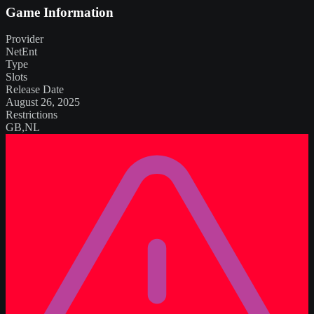
Game Information
Provider
NetEnt
Type
Slots
Release Date
August 26, 2025
Restrictions
GB,NL