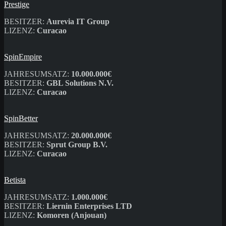
Prestige
BESITZER:
Aurevia IT Group
LIZENZ:
Curacao
SpinEmpire
JAHRESUMSATZ:
10.000.000€
BESITZER:
GBL Solutions N.V.
LIZENZ:
Curacao
SpinBetter
JAHRESUMSATZ:
20.000.000€
BESITZER:
Sprut Group B.V.
LIZENZ:
Curacao
Betista
JAHRESUMSATZ:
1.000.000€
BESITZER:
Liernin Enterprises LTD
LIZENZ:
Komoren (Anjouan)