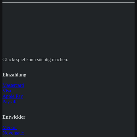
Glücksspiel kann süchtig machen.
Einzahlung
Mastercard
Visa
Apple Pay
Paysafe
Entwickler
Merkur
Novomatic