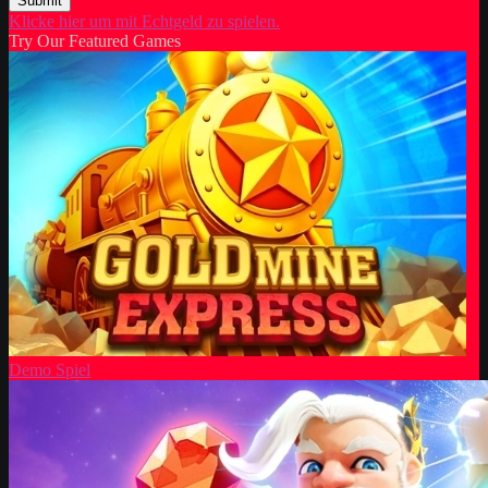
Submit
Klicke hier um mit Echtgeld zu spielen.
Try Our Featured Games
Demo Spiel