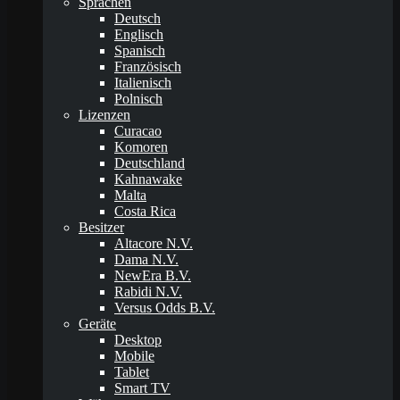
Sprachen
Deutsch
Englisch
Spanisch
Französisch
Italienisch
Polnisch
Lizenzen
Curacao
Komoren
Deutschland
Kahnawake
Malta
Costa Rica
Besitzer
Altacore N.V.
Dama N.V.
NewEra B.V.
Rabidi N.V.
Versus Odds B.V.
Geräte
Desktop
Mobile
Tablet
Smart TV