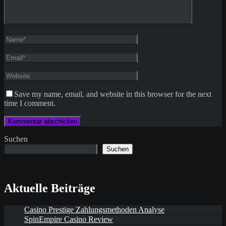
Save my name, email, and website in this browser for the next
time I comment.
Suchen
Suchen
Aktuelle Beiträge
Casino Prestige Zahlungsmethoden Analyse
SpinEmpire Casino Review