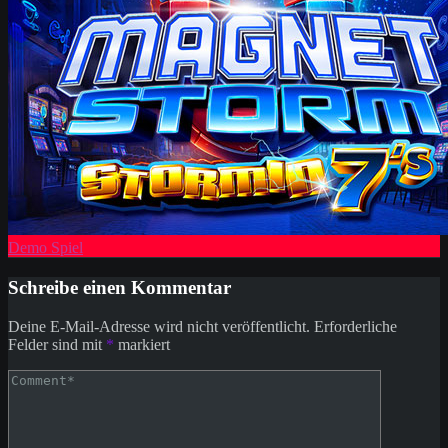
Demo Spiel
Schreibe einen Kommentar
Deine E-Mail-Adresse wird nicht veröffentlicht.
Erforderliche
Felder sind mit
*
markiert