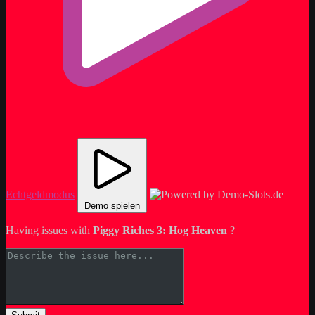
Echtgeldmodus
Demo spielen
Having issues with
Piggy Riches 3: Hog Heaven
?