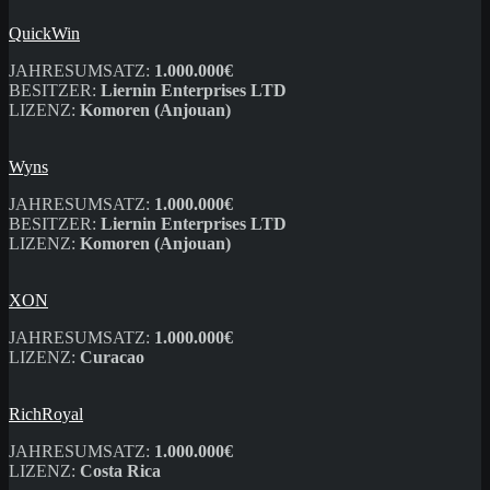
QuickWin
JAHRESUMSATZ:
1.000.000€
BESITZER:
Liernin Enterprises LTD
LIZENZ:
Komoren (Anjouan)
Wyns
JAHRESUMSATZ:
1.000.000€
BESITZER:
Liernin Enterprises LTD
LIZENZ:
Komoren (Anjouan)
XON
JAHRESUMSATZ:
1.000.000€
LIZENZ:
Curacao
RichRoyal
JAHRESUMSATZ:
1.000.000€
LIZENZ:
Costa Rica