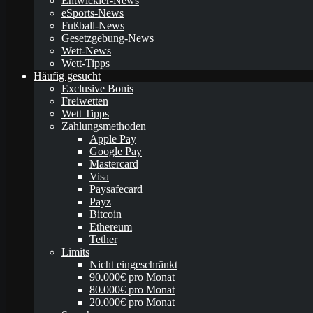
Entwickler-News
eSports-News
Fußball-News
Gesetzgebung-News
Wett-News
Wett-Tipps
Häufig gesucht
Exclusive Bonis
Freiwetten
Wett Tipps
Zahlungsmethoden
Apple Pay
Google Pay
Mastercard
Visa
Paysafecard
Payz
Bitcoin
Ethereum
Tether
Limits
Nicht eingeschränkt
90.000€ pro Monat
80.000€ pro Monat
20.000€ pro Monat