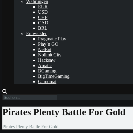
Währungen
EUR
USD
CHF
CAD
BRL
Entwickler
Pragmatic Play
Play’n GO
NetEnt
Nolimit City
Hacksaw
Amatic
BGaming
BigTimeGaming
Gamomat
Pirates Plenty Battle For Gold
Pirates Plenty Battle For Gold