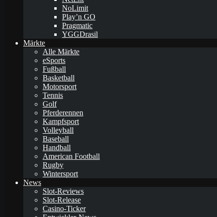
NoLimit
Play’n GO
Pragmatic
YGGDrasil
Märkte
Alle Märkte
eSports
Fußball
Basketball
Motorsport
Tennis
Golf
Pferderennen
Kampfsport
Volleyball
Baseball
Handball
American Football
Rugby
Wintersport
News
Slot-Reviews
Slot-Release
Casino-Ticker