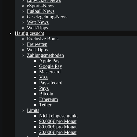
Entwickler-News
eSports-News
Fußball-News
Gesetzgebung-News
Wett-News
Wett-Tipps
Häufig gesucht
Exclusive Bonis
Freiwetten
Wett Tipps
Zahlungsmethoden
Apple Pay
Google Pay
Mastercard
Visa
Paysafecard
Payz
Bitcoin
Ethereum
Tether
Limits
Nicht eingeschränkt
90.000€ pro Monat
80.000€ pro Monat
20.000€ pro Monat