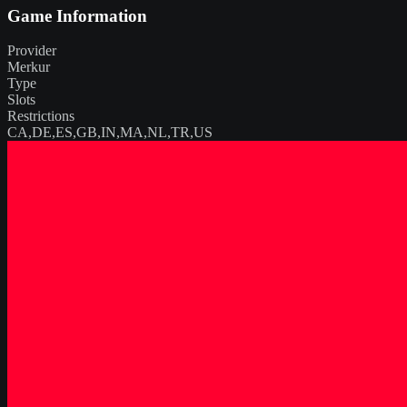
Game Information
Provider
Merkur
Type
Slots
Restrictions
CA,DE,ES,GB,IN,MA,NL,TR,US