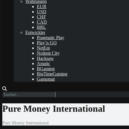
Währungen
EUR
USD
CHF
CAD
BRL
Entwickler
Pragmatic Play
Play’n GO
NetEnt
Nolimit City
Hacksaw
Amatic
BGaming
BigTimeGaming
Gamomat
Pure Money International
Pure Money International