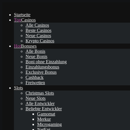
Startseite
Casinos
Alle Casinos
Beste Casinos
Neue Casinos
Krypto Casinos
Bonuses
Alle Bonis
Neue Bonis
Boni ohne Einzahlung
Einzahlungsbonus
Exclusive Bonus
Cashback
Freiwetten
Slots
Christmas Slots
Neue Slots
Alle Entwickler
Beliebte Entwickler
Gamomat
Merkur
Microgaming
NetEnt