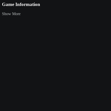
Game Information
Show More