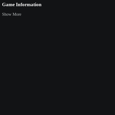
Game Information
Show More