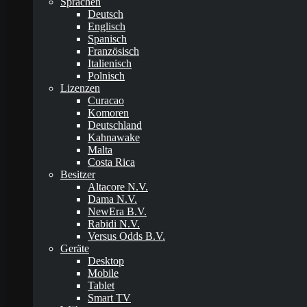
Sprachen
Deutsch
Englisch
Spanisch
Französisch
Italienisch
Polnisch
Lizenzen
Curacao
Komoren
Deutschland
Kahnawake
Malta
Costa Rica
Besitzer
Altacore N.V.
Dama N.V.
NewEra B.V.
Rabidi N.V.
Versus Odds B.V.
Geräte
Desktop
Mobile
Tablet
Smart TV