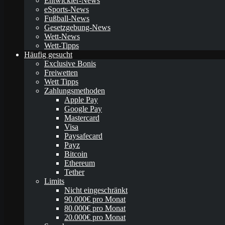
Entwickler-News
eSports-News
Fußball-News
Gesetzgebung-News
Wett-News
Wett-Tipps
Häufig gesucht
Exclusive Bonis
Freiwetten
Wett Tipps
Zahlungsmethoden
Apple Pay
Google Pay
Mastercard
Visa
Paysafecard
Payz
Bitcoin
Ethereum
Tether
Limits
Nicht eingeschränkt
90.000€ pro Monat
80.000€ pro Monat
20.000€ pro Monat