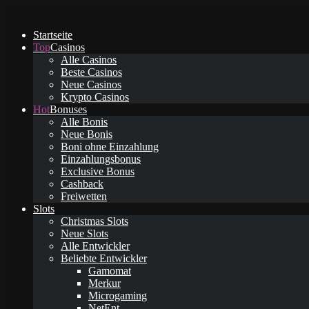
Startseite
Casinos
Alle Casinos
Beste Casinos
Neue Casinos
Krypto Casinos
Bonuses
Alle Bonis
Neue Bonis
Boni ohne Einzahlung
Einzahlungsbonus
Exclusive Bonus
Cashback
Freiwetten
Slots
Christmas Slots
Neue Slots
Alle Entwickler
Beliebte Entwickler
Gamomat
Merkur
Microgaming
NetEnt