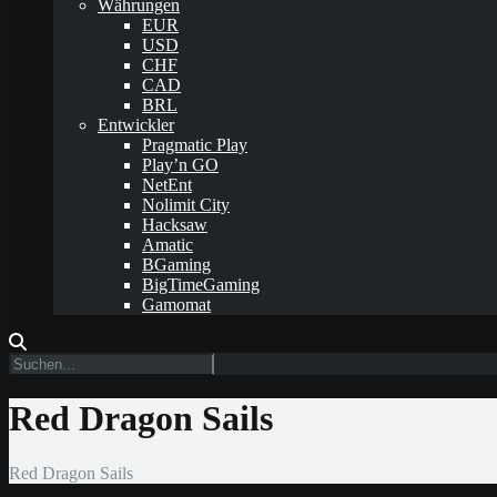
Währungen
EUR
USD
CHF
CAD
BRL
Entwickler
Pragmatic Play
Play’n GO
NetEnt
Nolimit City
Hacksaw
Amatic
BGaming
BigTimeGaming
Gamomat
Red Dragon Sails
Red Dragon Sails