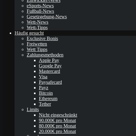
Entwickler-News
eSports-News
Fußball-News
Gesetzgebung-News
Wett-News
Wett-Tipps
Häufig gesucht
Exclusive Bonis
Freiwetten
Wett Tipps
Zahlungsmethoden
Apple Pay
Google Pay
Mastercard
Visa
Paysafecard
Payz
Bitcoin
Ethereum
Tether
Limits
Nicht eingeschränkt
90.000€ pro Monat
80.000€ pro Monat
20.000€ pro Monat