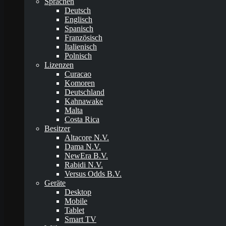
Sprachen
Deutsch
Englisch
Spanisch
Französisch
Italienisch
Polnisch
Lizenzen
Curacao
Komoren
Deutschland
Kahnawake
Malta
Costa Rica
Besitzer
Altacore N.V.
Dama N.V.
NewEra B.V.
Rabidi N.V.
Versus Odds B.V.
Geräte
Desktop
Mobile
Tablet
Smart TV