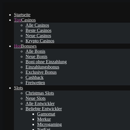
Startseite
Casinos
Alle Casinos
Beste Casinos
Neue Casinos
Krypto Casinos
Bonuses
Alle Bonis
Neue Bonis
Boni ohne Einzahlung
Einzahlungsbonus
Exclusive Bonus
Cashback
Freiwetten
Slots
Christmas Slots
Neue Slots
Alle Entwickler
Beliebte Entwickler
Gamomat
Merkur
Microgaming
NetEnt