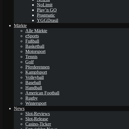
NoLimit
Play’n GO
Pragmatic
YGGDrasil
Märkte
Alle Märkte
eSports
Fußball
Basketball
Motorsport
Tennis
Golf
Pferderennen
Kampfsport
Volleyball
Baseball
Handball
American Football
Rugby
Wintersport
News
Slot-Reviews
Slot-Release
Casino-Ticker