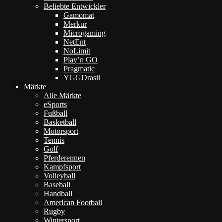
Beliebte Entwickler
Gamomat
Merkur
Microgaming
NetEnt
NoLimit
Play’n GO
Pragmatic
YGGDrasil
Märkte
Alle Märkte
eSports
Fußball
Basketball
Motorsport
Tennis
Golf
Pferderennen
Kampfsport
Volleyball
Baseball
Handball
American Football
Rugby
Wintersport