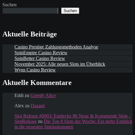
Suchen
Suchen
Aktuelle Beiträge
Casino Prestige Zahlungsmethoden Analyse
SpinEmpire Casino Review
SpinBetter Casino Review
November 2025: Alle neuen Slots im Überblick
Wyns Casino Review
Aktuelle Kommentare
Eddi
zu
Greedy Alice
Alex
zu
Dazard
Slot Release #0003: Entdecke 86 Neue & Kommende Slots -
SlotRelease
zu
Die Top 8 Slots der Woche: Ein tiefer Einblick
in die neuesten Spielautomaten