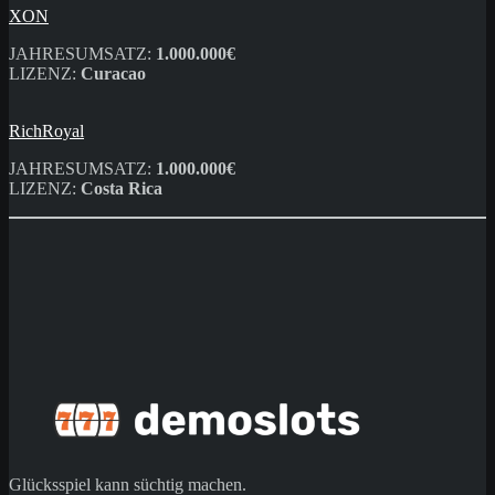
XON
JAHRESUMSATZ:
1.000.000€
LIZENZ:
Curacao
RichRoyal
JAHRESUMSATZ:
1.000.000€
LIZENZ:
Costa Rica
Glücksspiel kann süchtig machen.