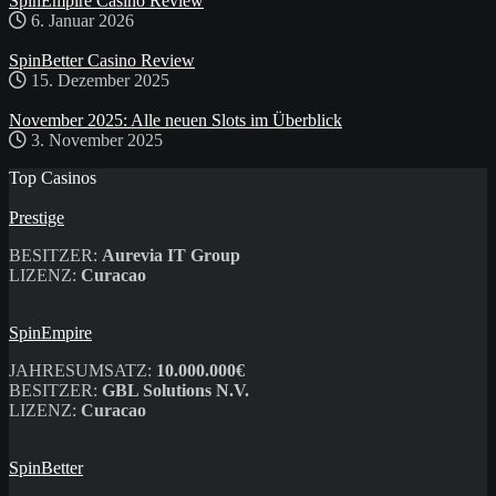
SpinEmpire Casino Review
6. Januar 2026
SpinBetter Casino Review
15. Dezember 2025
November 2025: Alle neuen Slots im Überblick
3. November 2025
Top Casinos
Prestige
BESITZER:
Aurevia IT Group
LIZENZ:
Curacao
SpinEmpire
JAHRESUMSATZ:
10.000.000€
BESITZER:
GBL Solutions N.V.
LIZENZ:
Curacao
SpinBetter