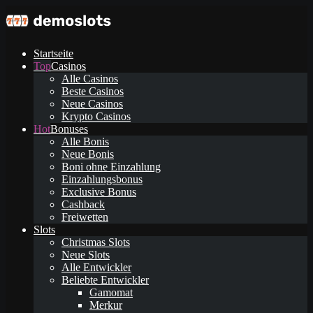
Startseite
Casinos
Alle Casinos
Beste Casinos
Neue Casinos
Krypto Casinos
Bonuses
Alle Bonis
Neue Bonis
Boni ohne Einzahlung
Einzahlungsbonus
Exclusive Bonus
Cashback
Freiwetten
Slots
Christmas Slots
Neue Slots
Alle Entwickler
Beliebte Entwickler
Gamomat
Merkur