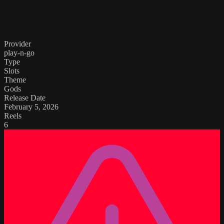
Provider
play-n-go
Type
Slots
Theme
Gods
Release Date
February 5, 2026
Reels
6