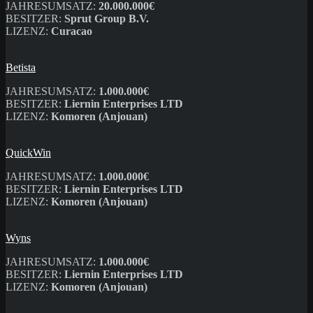
JAHRESUMSATZ:
20.000.000€
BESITZER:
Sprut Group B.V.
LIZENZ:
Curacao
Betista
JAHRESUMSATZ:
1.000.000€
BESITZER:
Liernin Enterprises LTD
LIZENZ:
Komoren (Anjouan)
QuickWin
JAHRESUMSATZ:
1.000.000€
BESITZER:
Liernin Enterprises LTD
LIZENZ:
Komoren (Anjouan)
Wyns
JAHRESUMSATZ:
1.000.000€
BESITZER:
Liernin Enterprises LTD
LIZENZ:
Komoren (Anjouan)